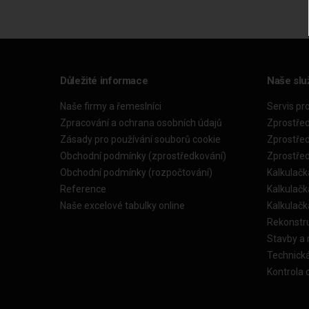
Důležité informace
Naše slu
Naše firmy a řemeslníci
Servis pr
Zpracování a ochrana osobních údajů
Zprostře
Zásady pro používání souborů cookie
Zprostře
Obchodní podmínky (zprostředkování)
Zprostře
Obchodní podmínky (rozpočtování)
Kalkulačk
Reference
Kalkulač
Naše excelové tabulky online
Kalkulač
Rekonstr
Stavby a
Technick
Kontrola 