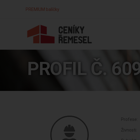
PREMIUM balíčky
PROFIL Č. 60
Profese:
Živnosti: