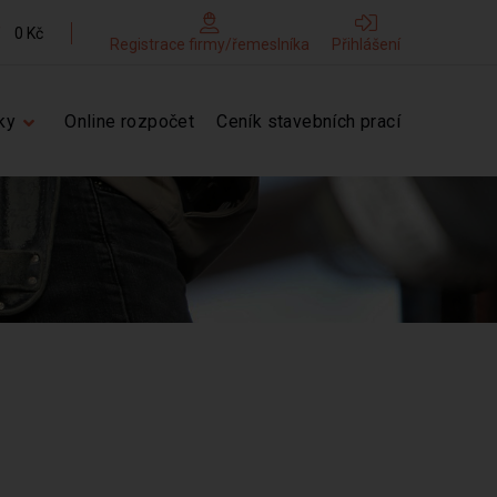
0 Kč
Registrace firmy/řemeslníka
Přihlášení
ky
Online rozpočet
Ceník stavebních prací