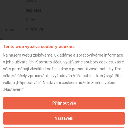
OSVČ
Neplátce
61 let
istrace:
11.3.2023
st:
Tento web využívá soubory cookies
Na našem webu získáváme, ukládáme a zpracováváme informace
o jeho uživatelích. K tomuto účelu využíváme soubory cookies, které
nám pomáhají zkvalitnit naše služby a personalizovat nabídky. Pro
některé účely zpracování je vyžadován Váš souhlas, který vyjádříte
volbou „Přijmout vše“. Nastavení cookies můžete změnit volbou
„Nastavení“.
Přijmout vše
Aktualizováno z portálu ARES dne 30.12.2023 08:15:08
Nastavení