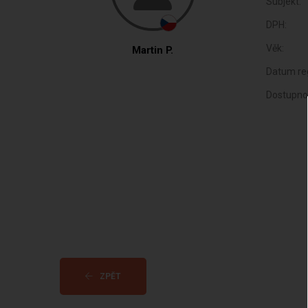
Subjekt:
DPH:
Věk:
Martin P.
Datum reg
Dostupno
ZPĚT