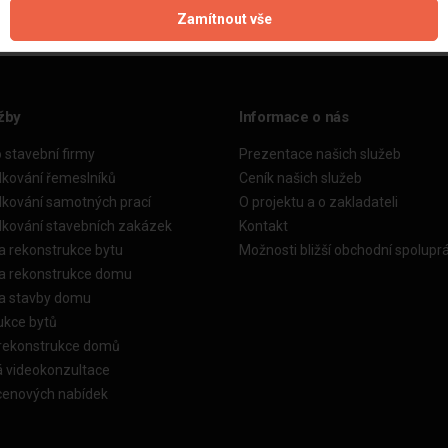
Zamítnout vše
žby
Informace o nás
o stavební firmy
Prezentace našich služeb
dkování řemeslníků
Ceník našich služeb
dkování samotných prací
O projektu a o zakladateli
dkování stavebních zakázek
Kontakt
a rekonstrukce bytu
Možnosti bližší obchodní spolupr
ka rekonstrukce domu
ka stavby domu
ukce bytů
 rekonstrukce domů
á videokonzultace
cenových nabídek