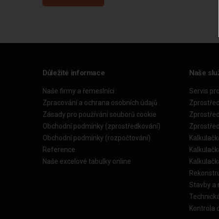
Důležité informace
Naše slu
Naše firmy a řemeslníci
Servis pr
Zpracování a ochrana osobních údajů
Zprostře
Zásady pro používání souborů cookie
Zprostře
Obchodní podmínky (zprostředkování)
Zprostře
Obchodní podmínky (rozpočtování)
Kalkulačk
Reference
Kalkulač
Naše excelové tabulky online
Kalkulač
Rekonstr
Stavby a
Technick
Kontrola 