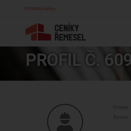
PREMIUM balíčky
PROFIL Č. 60
Profese:
Živnosti: