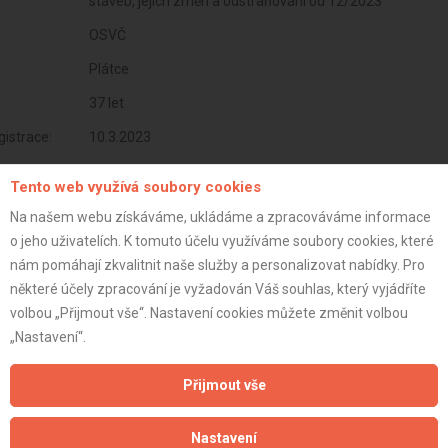
staveb, jejich změn a odstraňování od 12/2023
OSVČ
Plátce
37 let
istrace:
10.3.2023
st:
Tento web využívá soubory cookies
Na našem webu získáváme, ukládáme a zpracováváme informace
o jeho uživatelích. K tomuto účelu využíváme soubory cookies, které
nám pomáhají zkvalitnit naše služby a personalizovat nabídky. Pro
některé účely zpracování je vyžadován Váš souhlas, který vyjádříte
volbou „Přijmout vše“. Nastavení cookies můžete změnit volbou
„Nastavení“.
Přijmout vše
Nastavení
Aktualizováno z portálu ARES dne 29.12.2023 13:30:10