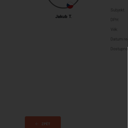
Subjekt:
Jakub T.
DPH:
Věk:
Datum reg
Dostupno
ZPĚT