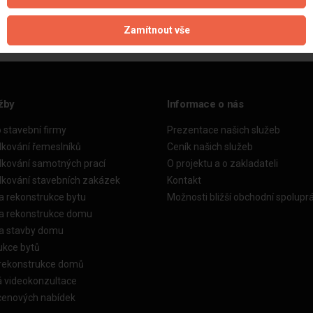
Zamítnout vše
žby
Informace o nás
o stavební firmy
Prezentace našich služeb
dkování řemeslníků
Ceník našich služeb
dkování samotných prací
O projektu a o zakladateli
dkování stavebních zakázek
Kontakt
a rekonstrukce bytu
Možnosti bližší obchodní spolupr
ka rekonstrukce domu
ka stavby domu
ukce bytů
 rekonstrukce domů
á videokonzultace
cenových nabídek