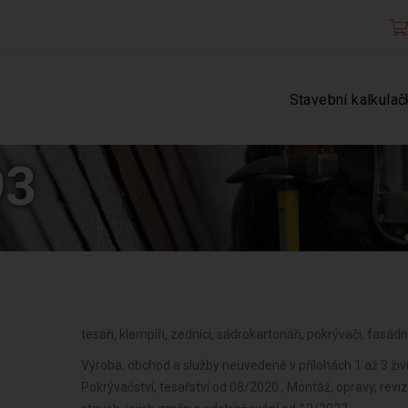
Stavební kalkulač
93
tesaři, klempíři, zedníci, sádrokartonáři, pokrývači, fasádn
Výroba, obchod a služby neuvedené v přílohách 1 až 3 ži
Pokrývačství, tesařství od 08/2020 , Montáž, opravy, revi