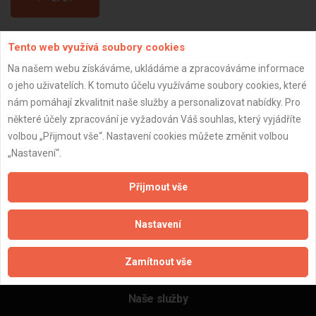
Tento web využívá soubory cookies
Aktualizováno z portálu ARES dne 02.12.2025 16:15:02
Na našem webu získáváme, ukládáme a zpracováváme informace
o jeho uživatelích. K tomuto účelu využíváme soubory cookies, které
nám pomáhají zkvalitnit naše služby a personalizovat nabídky. Pro
některé účely zpracování je vyžadován Váš souhlas, který vyjádříte
Důležité informace
volbou „Přijmout vše“. Nastavení cookies můžete změnit volbou
„Nastavení“.
Naše firmy a řemeslníci
Zpracování a ochrana osobních údajů
Přijmout vše
Zásady pro používání souborů cookie
Obchodní podmínky (zprostředkování)
Nastavení
Obchodní podmínky (rozpočtování)
Reference
Zamítnout vše
Naše excelové tabulky online
Naše služby