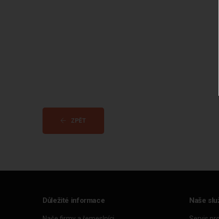
ZPĚT
Důležité informace
Naše slu
Naše firmy a řemeslníci
Servis pr