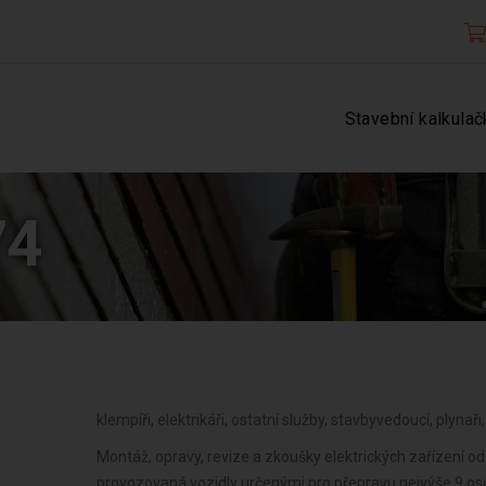
Stavební kalkulač
74
klempíři, elektrikáři, ostatní služby, stavbyvedoucí, plynař
Montáž, opravy, revize a zkoušky elektrických zařízení od
provozovaná vozidly určenými pro přepravu nejvýše 9 osob