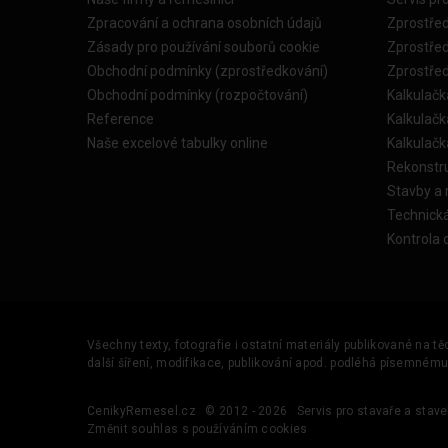
Zpracování a ochrana osobních údajů
Zprostře
Zásady pro používání souborů cookie
Zprostře
Obchodní podmínky (zprostředkování)
Zprostře
Obchodní podmínky (rozpočtování)
Kalkulačk
Reference
Kalkulač
Naše excelové tabulky online
Kalkulač
Rekonstr
Stavby a
Technick
Kontrola 
Všechny texty, fotografie i ostatní materiály publikované na t
další šíření, modifikace, publikování apod. podléhá písemném
CenikyRemesel.cz
© 2012 - 2026
Servis pro stavaře a stave
Změnit souhlas s používáním cookies