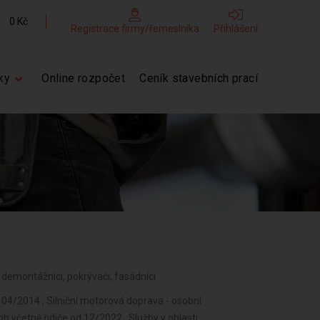
0 Kč
Registrace firmy/řemeslníka
Přihlášení
ky
Online rozpočet
Ceník stavebních prací
i, demontážníci, pokrývači, fasádníci
 04/2014 , Silniční motorová doprava - osobní
 včetně řidiče od 12/2022 , Služby v oblasti