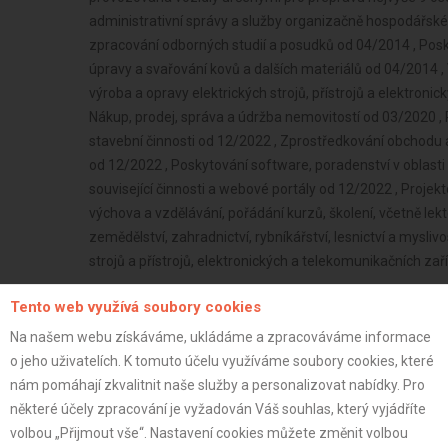
administrativní správy a služby organizačně hospodářské
zpracování odborných studií a posudků od 04/2014 , Pos
úpravy a svařování kovů a dalších materiálů od 04/2014 , 
výroba a opravy elektrických strojů, přístrojů a elektroni
Nákup, prodej, správa a údržba nemovitostí od 03/2020 ,
stavební činnosti od 12/2022 , Zprostředkování obchodu 
od 12/2022 , Poskytování software, poradenství v oblasti
související činnosti a webové portály od 12/2022 , Projek
výchova a vzdělávání, pořádání kurzů, školení, včetně lek
zemědělství, zahradnictví, rybníkářství, lesnictví a mysliv
strojů a přístrojů, elektronických a telekomunikačních za
OSVČ
Tento web využívá soubory cookies
Plátce
Na našem webu získáváme, ukládáme a zpracováváme informace
o jeho uživatelích. K tomuto účelu využíváme soubory cookies, které
37 let
nám pomáhají zkvalitnit naše služby a personalizovat nabídky. Pro
istrace:
8.3.2023
některé účely zpracování je vyžadován Váš souhlas, který vyjádříte
st:
volbou „Přijmout vše“. Nastavení cookies můžete změnit volbou