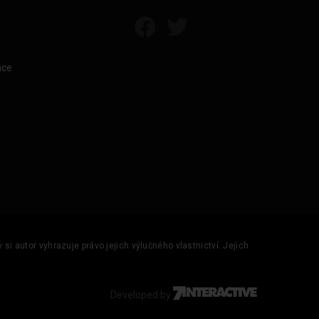
áce
si autor vyhrazuje právo jejich výlučného vlastnictví. Jejich
Developed by