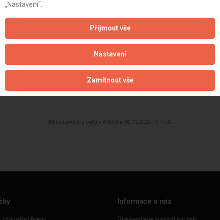
„Nastavení“.
Přijmout vše
Nastavení
Zamítnout vše
Aktualizováno z portálu ARES dne 02.12.2025 15:15:02
žby
Informace o nás
o stavební firmy
Prezentace našich služeb