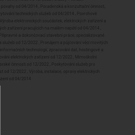
 povahy od 04/2014 , Poradenská a konzultační činnost,
kytování technických služeb od 04/2014 , Povrchové
Výroba elektronických součástek, elektrických zařízení a
ckých zařízení pracujících na malém napětí od 04/2014 ,
 Přípravné a dokončovací stavební práce, specializované
a služeb od 12/2022 , Pronájem a půjčování věcí movitých
 informačních technologií, zpracování dat, hostingové a
tování elektrických zařízení od 12/2022 , Mimoškolní
torské činnosti od 12/2022 , Poskytování služeb pro
ost od 12/2022 , Výroba, instalace, opravy elektrických
řízení od 04/2014