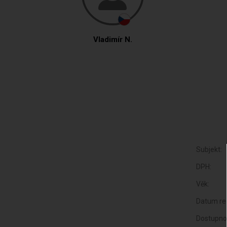
Vladimír N.
Subjekt:
DPH:
Věk:
Datum reg
Dostupno