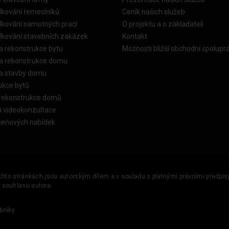
dkování řemeslníků
Ceník našich služeb
dkování samotných prací
O projektu a o zakladateli
dkování stavebních zakázek
Kontakt
a rekonstrukce bytu
Možnosti bližší obchodní spolupr
ka rekonstrukce domu
ka stavby domu
ukce bytů
 rekonstrukce domů
á videokonzultace
cenových nabídek
ěchto stránkách jsou autorským dílem a v souladu s platnými právními předpisy 
u souhlasu autora.
bníky