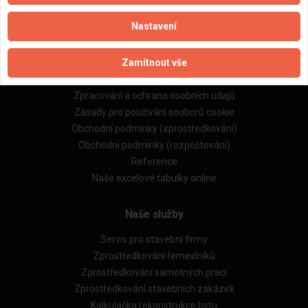
Nastavení
Důležité informace
Zamítnout vše
Naše firmy a řemeslníci
Zpracování a ochrana osobních údajů
Zásady pro používání souborů cookie
Obchodní podmínky (zprostředkování)
Obchodní podmínky (rozpočtování)
Reference
Naše excelové tabulky online
Naše služby
Servis pro stavební firmy
Zprostředkování řemeslníků
Zprostředkování samotných prací
Zprostředkování stavebních zakázek
Kalkulačka rekonstrukce bytu