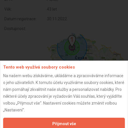
Věk:
43 let
Datum registrace:
30.11.2022
Dostupnost:
Tento web využívá soubory cookies
Na našem webu získáváme, ukládáme a zpracováváme informace
o jeho uživatelích. K tomuto účelu využíváme soubory cookies, které
nám pomáhají zkvalitnit naše služby a personalizovat nabídky. Pro
ZPĚT
některé účely zpracování je vyžadován Váš souhlas, který vyjádříte
volbou „Přijmout vše“. Nastavení cookies můžete změnit volbou
„Nastavení“.
Aktualizováno z portálu ARES dne 03.12.2025 02:00:01
Přijmout vše