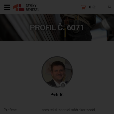
0 Kč
PROFIL Č. 6071
Petr B.
Profese:
architekti, zedníci, sádrokartonáři,