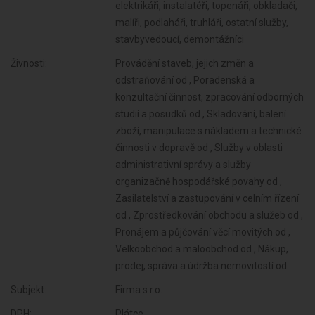
elektrikáři, instalatéři, topenáři, obkladači,
malíři, podlaháři, truhláři, ostatní služby,
stavbyvedoucí, demontážníci
Živnosti:
Provádění staveb, jejich změn a
odstraňování od , Poradenská a
konzultační činnost, zpracování odborných
studií a posudků od , Skladování, balení
zboží, manipulace s nákladem a technické
činnosti v dopravě od , Služby v oblasti
administrativní správy a služby
organizačně hospodářské povahy od ,
Zasilatelství a zastupování v celním řízení
od , Zprostředkování obchodu a služeb od ,
Pronájem a půjčování věcí movitých od ,
Velkoobchod a maloobchod od , Nákup,
prodej, správa a údržba nemovitostí od
Subjekt:
Firma s.r.o.
DPH:
Plátce