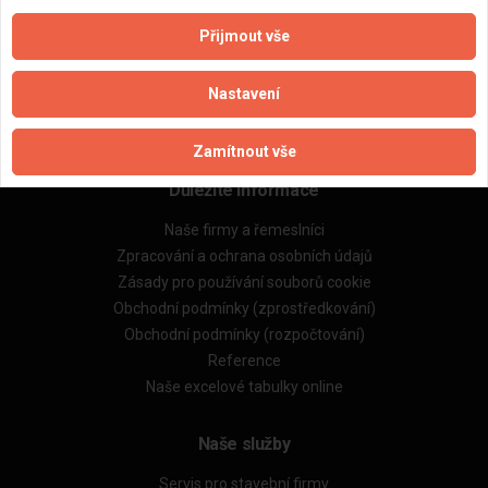
Přijmout vše
Aktualizováno z portálu ARES dne 01.12.2025 10:15:01
Nastavení
Zamítnout vše
Důležité informace
Naše firmy a řemeslníci
Zpracování a ochrana osobních údajů
Zásady pro používání souborů cookie
Obchodní podmínky (zprostředkování)
Obchodní podmínky (rozpočtování)
Reference
Naše excelové tabulky online
Naše služby
Servis pro stavební firmy