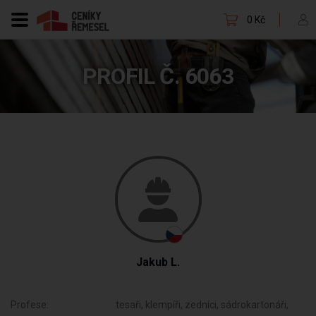
0 Kč
PROFIL Č. 6063
Jakub L.
Profese:
tesaři, klempíři, zedníci, sádrokartonáři,