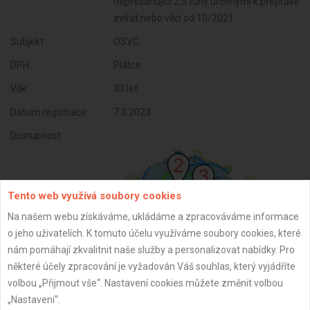
nepřesahující 2,5 tuny určenými k přepravě
zvířat nebo věcí od 10/2021
Subjekt:
OSVČ
DPH:
Plátce
Věk:
33 let
Datum registrace:
7.3.2023
Dostupnost:
Tento web využívá soubory cookies
Na našem webu získáváme, ukládáme a zpracováváme informace
o jeho uživatelích. K tomuto účelu využíváme soubory cookies, které
nám pomáhají zkvalitnit naše služby a personalizovat nabídky. Pro
některé účely zpracování je vyžadován Váš souhlas, který vyjádříte
volbou „Přijmout vše“. Nastavení cookies můžete změnit volbou
ZPĚT
„Nastavení“.