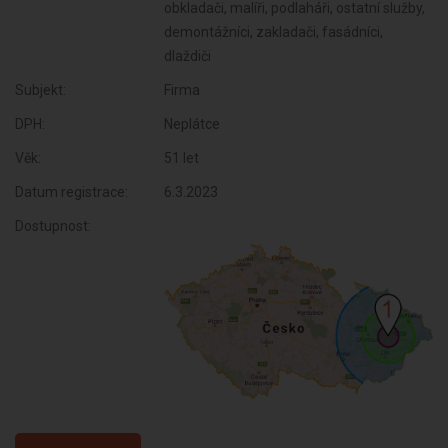
obkladači, malíři, podlaháři, ostatní služby,
demontážníci, zakladači, fasádníci,
dlaždiči
Subjekt:
Firma
DPH:
Neplátce
Věk:
51 let
Datum registrace:
6.3.2023
Dostupnost: