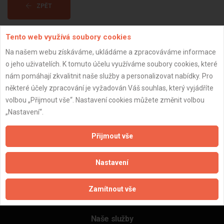
ZPĚT
Tento web využívá soubory cookies
Aktualizováno z portálu ARES dne 15.04.2024 08:04:10
Na našem webu získáváme, ukládáme a zpracováváme informace
o jeho uživatelích. K tomuto účelu využíváme soubory cookies, které
nám pomáhají zkvalitnit naše služby a personalizovat nabídky. Pro
některé účely zpracování je vyžadován Váš souhlas, který vyjádříte
volbou „Přijmout vše“. Nastavení cookies můžete změnit volbou
Důležité informace
„Nastavení“.
Naše firmy a řemeslníci
Zpracování a ochrana osobních údajů
Přijmout vše
Zásady pro používání souborů cookie
Obchodní podmínky (zprostředkování)
Nastavení
Obchodní podmínky (rozpočtování)
Reference
Zamítnout vše
Naše excelové tabulky online
Naše služby