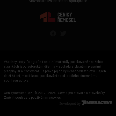
Možnosti bližší obchodní spolupráce
Všechny texty, fotografie i ostatní materiály publikované na těchto
stránkách jsou autorským dílem a v souladu s platnými právními
předpisy si autor vyhrazuje právo jejich výlučného vlastnictví. Jejich
další šíření, modifikace, publikování apod. podléhá písemnému
souhlasu autora.
CenikyRemesel.cz
© 2012 - 2026
Servis pro stavaře a stavebníky
Změnit souhlas s používáním cookies
Developed by