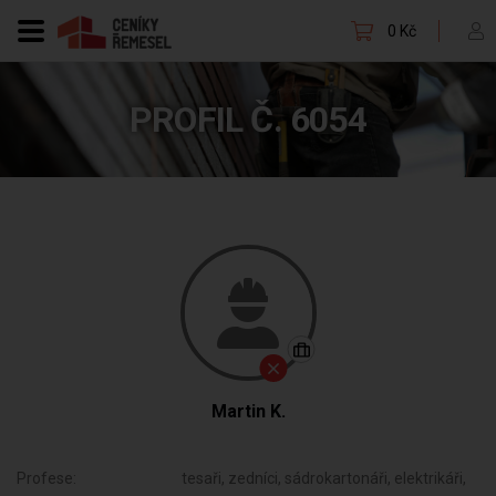
0 Kč
PROFIL Č. 6054
Martin K.
Profese:
tesaři, zedníci, sádrokartonáři, elektrikáři,