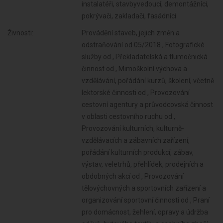
instalatéři, stavbyvedoucí, demontážníci,
pokrývači, zakladači, fasádníci
Živnosti:
Provádění staveb, jejich změn a odstraňování od 05/2018 , Fotografické služby od , Překladatelská a tlumočnická činnost od , Mimoškolní výchova a vzdělávání, pořádání kurzů, školení, včetně lektorské činnosti od , Provozování cestovní agentury a průvodcovská činnost v oblasti cestovního ruchu od , Provozování kulturních, kulturně-vzdělávacích a zábavních zařízení, pořádání kulturních produkcí, zábav, výstav, veletrhů, přehlídek, prodejních a obdobných akcí od , Provozování tělovýchovných a sportovních zařízení a organizování sportovní činnosti od , Praní pro domácnost, žehlení, opravy a údržba oděvů, bytového textilu a osobního zboží od , Poskytování technických služeb od , Opravy a údržba potřeb pro domácnost, předmětů kulturní povahy, výrobků jemné mechaniky, optických přístrojů a měřidel od , Poskytování služeb osobního charakteru a pro osobní hygienu od , Poskytování služeb pro rodinu a domácnost od , Výroba, obchod a služby jinde nezařazené od , Výroba stavebních hmot, porcelánových, keramických a sádrových výrobků od , Výroba brusiv a ostatních minerálních nekovových výrobků od , Broušení technického a šperkového kamene od , Výroba kovových konstrukcí a kovodělných výrobků od , Umělecko-řemeslné zpracování kovů od , Povrchové úpravy a svařování kovů a dalších materiálů od , Poskytování služeb pro zemědělství, zahradnictví, rybníkářství, lesnictví a myslivost od , Výroba elektronických součástek, elektrických zařízení a výroba a opravy elektrických strojů, přístrojů a elektronických zařízení pracujících na malém napětí od , Výroba neelektrických zařízení pro domácnost od , Výroba strojů a zařízení od , Diagnostická, zkušební a poradenská činnost v ochraně rostlin a ošetřování rostlin, rostlinných produktů, objektů a půdy proti škodlivým organismům přípravky na ochranu rostlin nebo biocidními přípravky od , Výroba motorových a přípojných vozidel a karoserií od , Nakládání s reprodukčním materiálem lesních dřevin od , Stavba a výroba plavidel od , Chov zvířat a jejich výcvik (s výjimkou živočišné výroby) od , Výroba, vývoj, projektování, zkoušky, instalace, údržba, opravy, modifikace a konstrukční změny letadel, motorů letadel, vrtulí, letadlových částí a zařízení a leteckých pozemních zařízení od , Úprava nerostů, dobývání rašeliny a bahna od , Výroba drážních hnacích vozidel a drážních vozidel na dráze tramvajové, trolejbusové a lanové a železničního parku od , Výroba jízdních kol, vozíků pro invalidy a jiných nemotorových dopravních prostředků od , Pěstitelské pálení od , Výroba a opravy čalounických výrobků od , Výroba krmiv, krmných směsí, doplňkových látek a premixů od , Výroba, opravy a údržba sportovních potřeb, her, hraček a dětských kočárků od , Výroba a opravy obuvi, brašnářského a sedlářského zboží od , Výroba textilií, textilních výrobků, oděvů a oděvních doplňků od , Zpracování dřeva, výroba dřevěných, korkových, proutěných a slaměných výrobků od , Výroba školních a kancelářských potřeb, kromě výrobků z papíru, výroba bižuterie, kartáčnického a konfekčního zboží, deštníků, upomínkových předmětů od , Výroba vlákniny, papíru a lepenky a zboží z těchto materiálů od , Výroba dalších výrobků zpracovatelského průmyslu od , Vydavatelské činnosti, polygrafická výroba, knihařské a kopírovací práce od , Provozování vodovodů a kanalizací a úprava a rozvod vody od , Výroba, rozmnožování, distribuce, prodej, pronájem zvukových a zvukově-obrazových záznamů a výroba nenahraných nosičů údajů a záznamů od , Nakládání s odpady (vyjma nebezpečných) od , Výroba koksu, surového dehtu a jiných pevných paliv od , Výroba chemických látek a chemických směsí nebo předmětů a kosmetických přípravků od , Sklenářské práce, rámování a paspartování od , Výroba hnojiv od , Zprostředkování obchodu a služeb od , Výroba plastových a pryžových výrobků od , Velkoobchod a ma