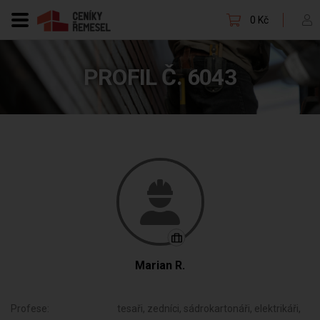
0 Kč
PROFIL Č. 6043
Marian R.
Profese:
tesaři, zedníci, sádrokartonáři, elektrikáři,