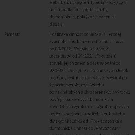
elektrikáři, instalatéři, topenáři, obkladači,
malíři, podlaháři, ostatní služby,
demontážníci, pokrývači, fasádníci,
dlaždiči
Živnosti:
Hostinská činnost od 08/2018 , Prodej kvasného lihu, konzumního lihu a lihovin od 08/2018 , Vodoinstalatérství, topenářství od 09/2021 , Provádění staveb, jejich změn a odstraňování od 02/2022 , Poskytování technických služeb od , Chov zvířat a jejich výcvik (s výjimkou živočišné výroby) od , Výroba potravinářských a škrobárenských výrobků od , Výroba kovových konstrukcí a kovodělných výrobků od , Výroba, opravy a údržba sportovních potřeb, her, hraček a dětských kočárků od , Překladatelská a tlumočnická činnost od , Provozování cestovní agentury a průvodcovská činnost v oblasti cestovního ruchu od , Provozování kulturních, kulturně-vzdělávacích a zábavních zařízení, pořádání kulturních produkcí, zábav, výstav, veletrhů, přehlídek, prodejních a obdobných akcí od , Provozování tělovýchovných a sportovních zařízení a organizování sportovní činnosti od , Praní pro domácnost, žehlení, opravy a údržba oděvů, bytového textilu a osobního zboží od , Opravy a údržba potřeb pro domácnost, předmětů kulturní povahy, výrobků jemné mechaniky, optických přístrojů a měřidel od , Poskytování služeb pro rodinu a domácnost od , Výroba, obchod a služby jinde nezařazené od , Mimoškolní výchova a vzdělávání, pořádání kurzů, školení, včetně lektorské činnosti od , Činnost odborného lesního hospodáře a vyhotovování lesních hospodářských plánů a osnov od , Diagnostická, zkušební a poradenská činnost v ochraně rostlin a ošetřování rostlin, rostlinných produktů, objektů a půdy proti škodlivým organismům přípravky na ochranu rostlin nebo biocidními přípravky od , Nakládání s reprodukčním materiálem lesních dřevin od , Pěstitelské pálení od , Výroba krmiv, krmných směsí, doplňkových látek a premixů od , Výroba a opravy obuvi, brašnářského a sedlářského zboží od , Výroba textilií, textilních výrobků, oděvů a oděvních doplňků od , Zpracování dřeva, výroba dřevěných, korkových, proutěných a slaměných výrobků od , Výroba vlákniny, papíru a lepenky a zboží z těchto materiálů od , Vydavatelské činnosti, polygrafická výroba, knihařské a kopírovací práce od , Výroba, rozmnožování, distribuce, prodej, pronájem zvukových a zvukově-obrazových záznamů a výroba nenahraných nosičů údajů a záznamů od , Výroba koksu, surového dehtu a jiných pevných paliv od , Výroba hnojiv od , Výroba plastových a pryžových výrobků od , Výroba a zpracování skla od , Výroba stavebních hmot, porcelánových, keramických a sádrových výrobků od , Výroba brusiv a ostatních minerálních nekovových výrobků od , Broušení technického a šperkového kamene od , Výroba a hutní zpracování železa, drahých a neželezných kovů a jejich slitin od , Umělecko-řemeslné zpracování kovů od , Povrchové úpravy a svařování kovů a dalších materiálů od , Výroba měřicích, zkušebních, navigačních, optických a fotografických přístrojů a zařízení od , Výroba elektronických součástek, elektrických zařízení a výroba a opravy elektrických strojů, přístrojů a elektronických zařízení pracujících na malém napětí od , Výroba strojů a zařízení od , Výroba motorových a přípojných vozidel a karoserií od , Provozování vodovodů a kanalizací a úprava a rozvod vody od , Stavba a výroba plavidel od , Nakládání s odpady (vyjma nebezpečných) od , Výroba, vývoj, projektování, zkoušky, instalace, údržba, opravy, modifikace a konstrukční změny letadel, motorů letadel, vrtulí, letadlových částí a zařízení a leteckých pozemních zařízení od , Přípravné a dokončovací stavební práce, specializované stavební činnosti od , Výroba drážních hnacích vozidel a drážních vozidel na dráze tramvajové, trolejbusové a lanové a železničního parku od , Výroba jízdních kol, vozíků pro invalidy a jiných nemotorových dopravních prostředků od , Výroba a opravy čalounických výrobků od , Velkoobchod a maloobchod od , Výroba zdravotnických prostředků od