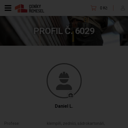
0 Kč
PROFIL Č. 6029
Daniel L.
Profese:
klempíři, zedníci, sádrokartonáři,