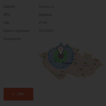
Subjekt:
Firma s.r.o.
DPH:
Neplátce
Věk:
47 let
Datum registrace:
19.2.2023
Dostupnost:
ZPĚT