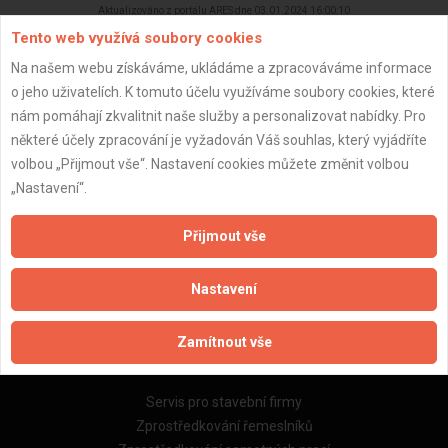
Aktualizováno z portálu ARES dne 03.01.2024 16:00:10
Tento web využívá soubory cookies
Na našem webu získáváme, ukládáme a zpracováváme informace
o jeho uživatelích. K tomuto účelu využíváme soubory cookies, které
nám pomáhají zkvalitnit naše služby a personalizovat nabídky. Pro
Důležité informace
některé účely zpracování je vyžadován Váš souhlas, který vyjádříte
volbou „Přijmout vše“. Nastavení cookies můžete změnit volbou
Naše firmy a řemeslníci
„Nastavení“.
Zpracování a ochrana osobních údajů
Zásady pro používání souborů cookie
Přijmout vše
Obchodní podmínky (zprostředkování)
Obchodní podmínky (rozpočtování)
Nastavení
Reference
Naše excelové tabulky online
Zamítnout vše
Naše služby
Servis pro stavební firmy
Zprostředkování řemeslníků