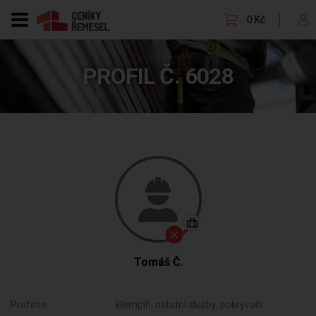
0 Kč
PROFIL Č. 6028
Tomáš Č.
Profese:
klempíři, ostatní služby, pokrývači