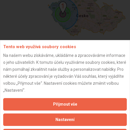
Tento web využívá soubory cookies
ZPĚT
Na našem webu získáváme, ukládáme a zpracováváme informace
o jeho uživatelích. K tomuto účelu využíváme soubory cookies, které
nám pomáhají zkvalitnit naše služby a personalizovat nabídky. Pro
Aktualizováno z portálu ARES dne 13.04.2025 17:06:02
některé účely zpracování je vyžadován Váš souhlas, který vyjádříte
volbou „Přijmout vše“. Nastavení cookies můžete změnit volbou
„Nastavení“.
Přijmout vše
Důležité informace
Nastavení
Naše firmy a řemeslníci
Zpracování a ochrana osobních údajů