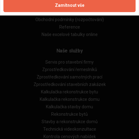
Zásady pro používání souborů cookie
Zamítnout vše
Obchodní podmínky (zprostředkování)
Obchodní podmínky (rozpočtování)
Reference
Naše excelové tabulky online
Naše služby
Servis pro stavební firmy
Zprostředkování řemeslníků
Zprostředkování samotných prací
Zprostředkování stavebních zakázek
Kalkulačka rekonstrukce bytu
Kalkulačka rekonstrukce domu
Kalkulačka stavby domu
Rekonstrukce bytů
Stavby a rekonstrukce domů
Technická videokonzultace
Kontrola cenových nabídek