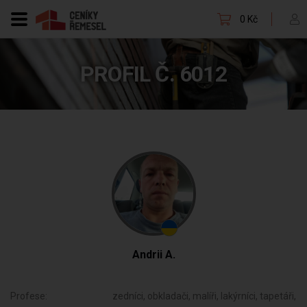
0 Kč
PROFIL Č. 6012
Andrii A.
Profese:
zedníci, obkladači, malíři, lakýrníci, tapetáři,