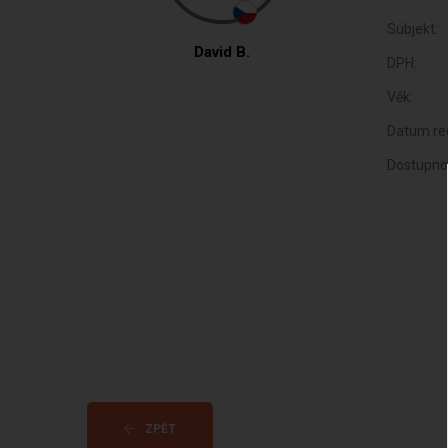
Subjekt:
David B.
DPH:
Věk:
Datum reg
Dostupno
ZPĚT