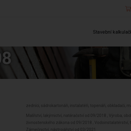
Stavební kalkulač
08
zedníci, sádrokartonáři, instalatéři, topenáři, obkladači, mal
Malířství, lakýrnictví, natěračství od 09/2018 , Výroba, o
živnostenského zákona od 09/2018 , Vodoinstalatérství, t
Zámečnictví, nástrojářství od 03/2021