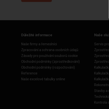
Důležité informace
Naše slu
Naše firmy a řemeslníci
Servis pr
Zpracování a ochrana osobních údajů
Zprostře
Zásady pro používání souborů cookie
Zprostře
Obchodní podmínky (zprostředkování)
Zprostře
Obchodní podmínky (rozpočtování)
Kalkulačk
Reference
Kalkulač
Naše excelové tabulky online
Kalkulač
Rekonstr
Stavby a
Technick
Kontrola 