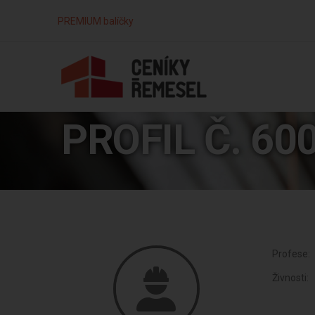
PREMIUM balíčky
PROFIL Č. 60
Profese:
Živnosti: