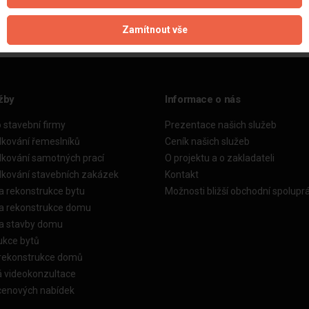
Zamítnout vše
žby
Informace o nás
o stavební firmy
Prezentace našich služeb
dkování řemeslníků
Ceník našich služeb
dkování samotných prací
O projektu a o zakladateli
dkování stavebních zakázek
Kontakt
a rekonstrukce bytu
Možnosti bližší obchodní spolupr
ka rekonstrukce domu
ka stavby domu
ukce bytů
 rekonstrukce domů
á videokonzultace
cenových nabídek