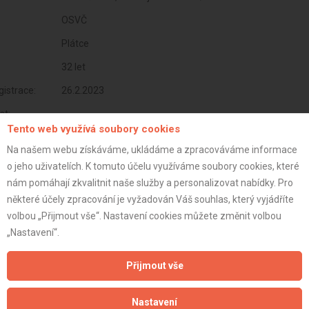
OSVČ
Plátce
32 let
istrace:
26.2.2023
st:
Tento web využívá soubory cookies
Na našem webu získáváme, ukládáme a zpracováváme informace
o jeho uživatelích. K tomuto účelu využíváme soubory cookies, které
nám pomáhají zkvalitnit naše služby a personalizovat nabídky. Pro
některé účely zpracování je vyžadován Váš souhlas, který vyjádříte
volbou „Přijmout vše“. Nastavení cookies můžete změnit volbou
„Nastavení“.
Přijmout vše
Aktualizováno z portálu ARES dne 30.12.2023 06:00:09
Nastavení