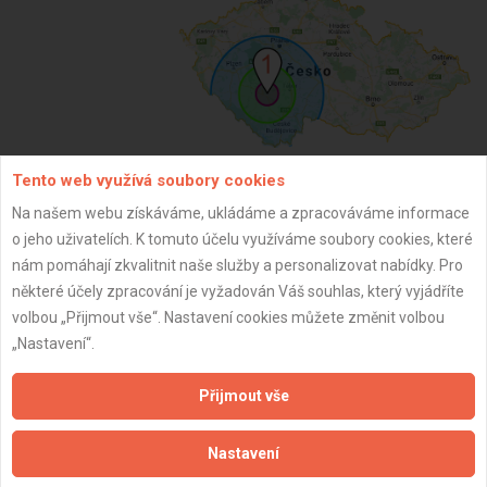
Tento web využívá soubory cookies
Na našem webu získáváme, ukládáme a zpracováváme informace
ZPĚT
o jeho uživatelích. K tomuto účelu využíváme soubory cookies, které
nám pomáhají zkvalitnit naše služby a personalizovat nabídky. Pro
některé účely zpracování je vyžadován Váš souhlas, který vyjádříte
Aktualizováno z portálu ARES dne 01.12.2024 18:45:07
volbou „Přijmout vše“. Nastavení cookies můžete změnit volbou
„Nastavení“.
Přijmout vše
Důležité informace
Nastavení
Naše firmy a řemeslníci