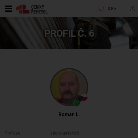
0 Kč
PROFIL Č. 6
Roman L.
Profese:
sádrokartonáři