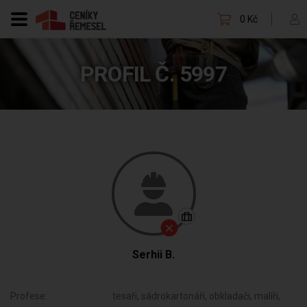
0 Kč
PROFIL Č. 5997
Serhii B.
Profese:
tesaři, sádrokartonáři, obkladači, malíři,