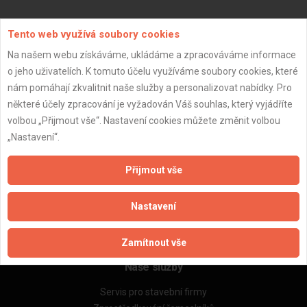
Aktualizováno z portálu ARES dne 03.12.2025 13:45:01
Tento web využívá soubory cookies
Na našem webu získáváme, ukládáme a zpracováváme informace
o jeho uživatelích. K tomuto účelu využíváme soubory cookies, které
nám pomáhají zkvalitnit naše služby a personalizovat nabídky. Pro
některé účely zpracování je vyžadován Váš souhlas, který vyjádříte
Důležité informace
volbou „Přijmout vše“. Nastavení cookies můžete změnit volbou
Naše firmy a řemeslníci
„Nastavení“.
Zpracování a ochrana osobních údajů
Zásady pro používání souborů cookie
Přijmout vše
Obchodní podmínky (zprostředkování)
Obchodní podmínky (rozpočtování)
Nastavení
Reference
Naše excelové tabulky online
Zamítnout vše
Naše služby
Servis pro stavební firmy