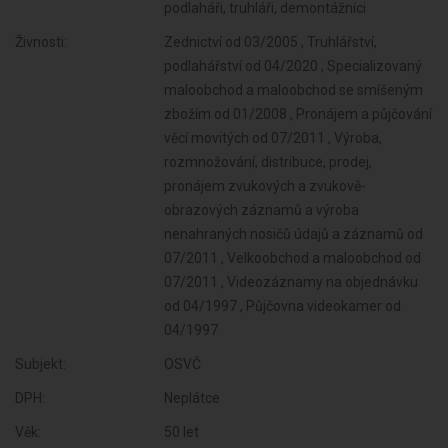
podlaháři, truhláři, demontážníci
Živnosti:
Zednictví od 03/2005 , Truhlářství,
podlahářství od 04/2020 , Specializovaný
maloobchod a maloobchod se smíšeným
zbožím od 01/2008 , Pronájem a půjčování
věcí movitých od 07/2011 , Výroba,
rozmnožování, distribuce, prodej,
pronájem zvukových a zvukově-
obrazových záznamů a výroba
nenahraných nosičů údajů a záznamů od
07/2011 , Velkoobchod a maloobchod od
07/2011 , Videozáznamy na objednávku
od 04/1997 , Půjčovna videokamer od
04/1997
Subjekt:
OSVČ
DPH:
Neplátce
Věk:
50 let