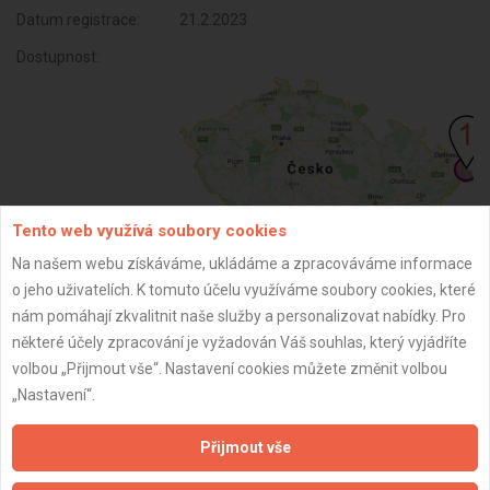
Datum registrace:
21.2.2023
Dostupnost:
Tento web využívá soubory cookies
Na našem webu získáváme, ukládáme a zpracováváme informace
o jeho uživatelích. K tomuto účelu využíváme soubory cookies, které
ZPĚT
nám pomáhají zkvalitnit naše služby a personalizovat nabídky. Pro
některé účely zpracování je vyžadován Váš souhlas, který vyjádříte
volbou „Přijmout vše“. Nastavení cookies můžete změnit volbou
Aktualizováno z portálu ARES dne 31.12.2024 05:30:09
„Nastavení“.
Přijmout vše