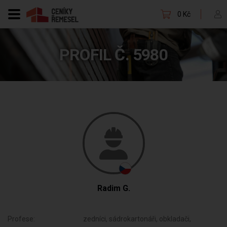
0 Kč
PROFIL Č. 5980
Radim G.
Profese:
zedníci, sádrokartonáři, obkladači,