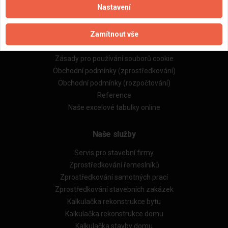
Nastavení
Důležité informace
Zamítnout vše
Naše firmy a řemeslníci
Zpracování a ochrana osobních údajů
Zásady pro používání souborů cookie
Obchodní podmínky (zprostředkování)
Obchodní podmínky (rozpočtování)
Reference
Naše excelové tabulky online
Naše služby
Servis pro stavební firmy
Zprostředkování řemeslníků
Zprostředkování samotných prací
Zprostředkování stavebních zakázek
Kalkulačka rekonstrukce bytu
Kalkulačka rekonstrukce domu
Kalkulačka stavby domu