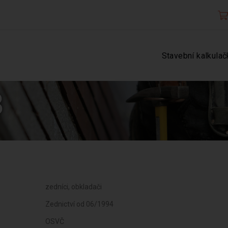
Stavební kalkulač
8
zedníci, obkladači
Zednictví od 06/1994
OSVČ