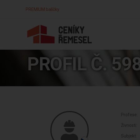
PREMIUM balíčky
PROFIL Č. 59
Profese:
Živnosti:
Subjekt: