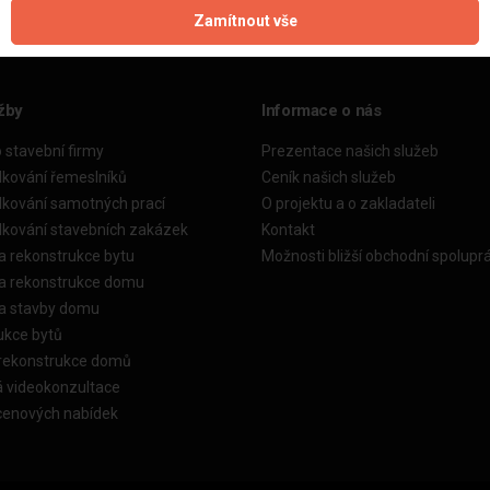
Zamítnout vše
žby
Informace o nás
o stavební firmy
Prezentace našich služeb
dkování řemeslníků
Ceník našich služeb
dkování samotných prací
O projektu a o zakladateli
dkování stavebních zakázek
Kontakt
a rekonstrukce bytu
Možnosti bližší obchodní spolupr
ka rekonstrukce domu
ka stavby domu
ukce bytů
 rekonstrukce domů
á videokonzultace
cenových nabídek