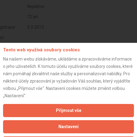
Neplátce
72 let
istrace:
9.3.2013
st:
Tento web využívá soubory cookies
Na našem webu získáváme, ukládáme a zpracováváme informace
o jeho uživatelích. K tomuto účelu využíváme soubory cookies, které
nám pomáhají zkvalitnit naše služby a personalizovat nabídky. Pro
některé účely zpracování je vyžadován Váš souhlas, který vyjádříte
volbou „Přijmout vše“. Nastavení cookies můžete změnit volbou
„Nastavení“.
Přijmout vše
Aktualizováno z portálu ARES dne 04.12.2025 06:45:02
Nastavení