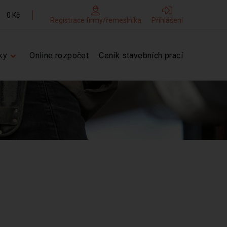
0 Kč
Registrace firmy/řemeslníka
Přihlášení
ky
Online rozpočet
Ceník stavebních prací