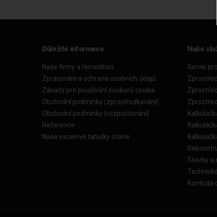
Důležité informace
Naše slu
Naše firmy a řemeslníci
Servis pr
Zpracování a ochrana osobních údajů
Zprostře
Zásady pro používání souborů cookie
Zprostře
Obchodní podmínky (zprostředkování)
Zprostře
Obchodní podmínky (rozpočtování)
Kalkulačk
Reference
Kalkulač
Naše excelové tabulky online
Kalkulač
Rekonstr
Stavby a
Technick
Kontrola 