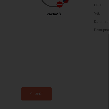
DPH:
Věk:
Václav Š.
Datum reg
Dostupno
ZPĚT