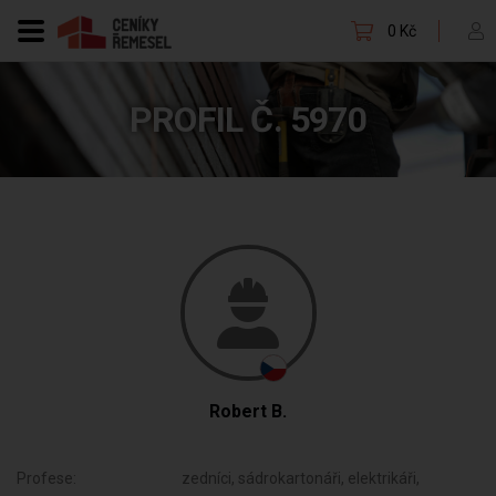
0 Kč
PROFIL Č. 5970
Robert B.
Profese:
zedníci, sádrokartonáři, elektrikáři,