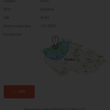
Subjekt:
OSVČ
DPH:
Neplátce
Věk:
35 let
Datum registrace:
19.2.2023
Dostupnost:
ZPĚT
Aktualizováno z portálu ARES dne 01.12.2024 13:15:07