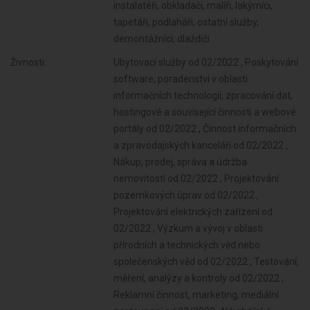
instalatéři, obkladači, malíři, lakýrníci,
tapetáři, podlaháři, ostatní služby,
demontážníci, dlaždiči
Živnosti:
Ubytovací služby od 02/2022 , Poskytování software, poradenství v oblasti informačních technologií, zpracování dat, hostingové a související činnosti a webové portály od 02/2022 , Činnost informačních a zpravodajských kanceláří od 02/2022 , Nákup, prodej, správa a údržba nemovitostí od 02/2022 , Projektování pozemkových úprav od 02/2022 , Projektování elektrických zařízení od 02/2022 , Výzkum a vývoj v oblasti přírodních a technických věd nebo společenských věd od 02/2022 , Testování, měření, analýzy a kontroly od 02/2022 , Reklamní činnost, marketing, mediální zastoupení od 02/2022 , Návrhářská, designérská, aranžérská činnost a modeling od 02/2022 , Fotografické služby od 02/2022 , Služby v oblasti administrativní správy a služby organizačně hospodářské povahy od 02/2022 , Provozování cestovní agentury a průvodcovská činnost v oblasti cestovního ruchu od 02/2022 , Mimoškolní výchova a vzdělávání, pořádání kurzů, školení, včetně lektorské činnosti od 02/2022 , Poskytování služeb pro zemědělství, zahradnictví, rybníkářství, lesnictví a myslivost od 02/2022 , Činnost odborného lesního hospodáře a vyhotovování lesních hospodářských plánů a osnov od 02/2022 , Diagnostická, zkušební a poradenská činnost v ochraně rostlin a ošetřování rostlin, rostlinných produktů, objektů a půdy proti škodlivým organismům přípravky na ochranu rostlin nebo biocidními přípravky od 02/2022 , Praní pro domácnost, žehlení, opravy a údržba oděvů, bytového textilu a osobního zboží od 02/2022 , Poskytování technických služeb od 02/2022 , Nakládání s reprodukčním materiálem lesních dřevin od 02/2022 , Opravy a údržba potřeb pro domácnost, předmětů kulturní povahy, výrobků jemné mechaniky, optických přístrojů a měřidel od 02/2022 , Chov zvířat a jejich výcvik (s výjimkou živočišné výroby) od 02/2022 , Poskytování služeb osobního charakteru a pro osobní hygienu od 02/2022 , Poskytování služeb pro právnické osoby a svěřenské fondy od 02/2022 , Poskytování služeb pro rodinu a domácnost od 02/2022 , Poskytování služeb spojených s virtuálním aktivem od 02/2022 , Výroba krmiv, krmných směsí, doplňkových látek a premixů od 02/2022 , Pěstitelské pálení od 02/2022 , Výroba, obchod a služby jinde nezařazené od 02/2022 , Výroba textilií, textilních výrobků, oděvů a oděvních doplňků od 02/2022 , Výroba a opravy obuvi, brašnářského a sedlářského zboží od 02/2022 , Zpracování dřeva, výroba dřevěných, korkových, proutěných a slaměných výrobků od 02/2022 , Vydavatelské činnosti, polygrafická výroba, knihařské a kopírovací práce od 02/2022 , Výroba koksu, surového dehtu a jiných pevných paliv od 02/2022 , Výroba chemických látek a chemických směsí nebo předmětů a kosmetických přípravků od 02/2022 , Výroba hnojiv od 02/2022 , Výroba plastových a pryžových výrobků od 02/2022 , Výroba a zpracování skla od 02/2022 , Výroba stavebních hmot, porcelánových, keramických a sádrových výrobků od 02/2022 , Výroba brusiv a ostatních minerálních nekovových výrobků od 02/2022 , Broušení technického a šperkového kamene od 02/2022 , Výroba a hutní zpracování železa, drahých a neželezných kovů a jejich slitin od 02/2022 , Výroba kovových konstrukcí a kovodělných výrobků od 02/2022 , Umělecko-řemeslné zpracování kovů od 02/2022 , Povrchové úpravy a svařování kovů a dalších materiálů od 02/2022 , Výroba měřicích, zkušebních, navigačních, optických a fotografických přístrojů a zařízení od 02/2022 , Výroba elektronických součástek, elektrických zařízení a výroba a opravy elektrických strojů, přístrojů a elektronických zařízení pracujících na malém napětí od 02/2022 , Výroba neelektrických zařízení pro domácnost od 02/2022 , Výroba strojů a zařízení od 02/2022 , Výroba motorových a přípojných vozidel a karoserií od 02/2022 , Stavba a výroba plavidel od 02/2022 , Výroba, vývoj, projektování, zkoušky, instalace, údržba, opravy, modifikace a konstrukční změny letadel, motorů letadel, vrtulí, letadlových částí a zařízení a leteckých pozemních zařízení