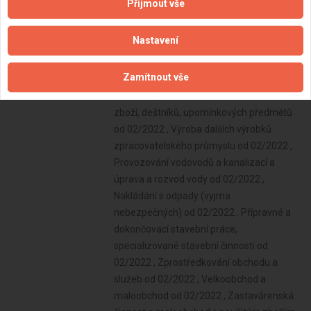
Přijmout vše
Nastavení
Zamítnout vše