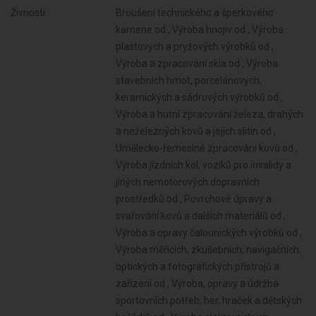
Živnosti:
Broušení technického a šperkového kamene od , Výroba hnojiv od , Výroba plastových a pryžových výrobků od , Výroba a zpracování skla od , Výroba stavebních hmot, porcelánových, keramických a sádrových výrobků od , Výroba a hutní zpracování železa, drahých a neželezných kovů a jejich slitin od , Umělecko-řemeslné zpracování kovů od , Výroba jízdních kol, vozíků pro invalidy a jiných nemotorových dopravních prostředků od , Povrchové úpravy a svařování kovů a dalších materiálů od , Výroba a opravy čalounických výrobků od , Výroba měřicích, zkušebních, navigačních, optických a fotografických přístrojů a zařízení od , Výroba, opravy a údržba sportovních potřeb, her, hraček a dětských kočárků od , Výroba elektronických součástek, elektrických zařízení a výroba a opravy elektrických strojů, přístrojů a elektronických zařízení pracujících na malém napětí od , Výroba zdravotnických prostředků od , Výroba neelektrických zařízení pro domácnost od , Výroba strojů a zařízení od , Výroba školních a kancelářských potřeb, kromě výrobků z papíru, výroba bižuterie, kartáčnického a konfekčního zboží, deštníků, upomínkových předmětů od , Výroba dalších výrobků zpracovatelského průmyslu od , Stavba a výroba plavidel od , Provozování vodovodů a kanalizací a úprava a rozvod vody od , Výroba, vývoj, projektování, zkoušky, instalace, údržba, opravy, modifikace a konstrukční změny letadel, motorů letadel, vrtulí, letadlových částí a zařízení a leteckých pozemních zařízení od , Nakládání s odpady (vyjma nebezpečných) od , Přípravné a dokončovací stavební práce, specializované stavební činnosti od , Sklenářské práce, rámování a paspartování od , Velkoobchod a maloobchod od , Údržba motorových vozidel a jejich příslušenství od , Skladování, balení zboží, manipulace s nákladem a technické činnosti v dopravě od , Zasilatelství a zastupování v celním řízení od , Ubytovací služby od , Zastavárenská činnost a maloobchod s použitým zbožím od , Potrubní a pozemní doprava (vyjma železniční a silniční motorové dopravy) od , Poskytování software, poradenství v oblasti informačních technologií, zpracování dat, hostingové a související činnosti a webové portály od , Činnost informačních a zpravodajských kanceláří od , Pronájem a půjčování věcí movitých od , Projektování pozemkových úprav od , Příprava a vypracování technických návrhů, grafické a kresličské práce od , Projektování elektrických zařízení od , Testování, měření, analýzy a kontroly od , Výzkum a vývoj v oblasti přírodních a technických věd nebo společenských věd od , Poradenská a konzultační činnost, zpracování odborných studií a posudků od , Návrhářská, designérská, aranžérská činnost a modeling od , Fotografické služby od , Provozování cestovní agentury a průvodcovská činnost v oblasti cestovního ruchu od , Provozování kulturních, kulturně-vzdělávacích a zábavních zařízení, pořádání kulturních produkcí, zábav, výstav, veletrhů, přehlídek, prodejních a obdobných akcí od , Praní pro domácnost, žehlení, opravy a údržba oděvů, bytového textilu a osobního zboží od , Provozování tělovýchovných a sportovních zařízení a organizování sportovní činnosti od , Poskytování technických služeb od , Překladatelská a tlumočnická činnost od , Služby v oblasti administrativní správy a služby organizačně hospodářské povahy od , Mimoškolní výchova a vzdělávání, pořádání kurzů, školení, včetně lektorské činnosti od , Poskytování služeb pro zemědělství, zahradnictví, rybníkářství, lesnictví a myslivost od , Úprava nerostů, dobývání rašeliny a bahna od , Výroba potravinářských a škrobárenských výrobků od , Pěstitelské pálení od ,