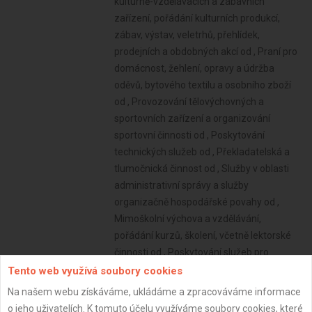
Tento web využívá soubory cookies
Na našem webu získáváme, ukládáme a zpracováváme informace
o jeho uživatelích. K tomuto účelu využíváme soubory cookies, které