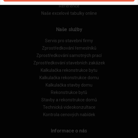
Reference
Naše excelové tabulky online
Naše služby
Servis pro stavební firmy
Zprostředkování řemeslníků
Zprostředkování samotných prací
Zprostředkování stavebních zakázek
Kalkulačka rekonstrukce bytu
Kalkulačka rekonstrukce domu
Kalkulačka stavby domu
Rekonstrukce bytů
Stavby a rekonstrukce domů
Technická videokonzultace
Kontrola cenových nabídek
Informace o nás