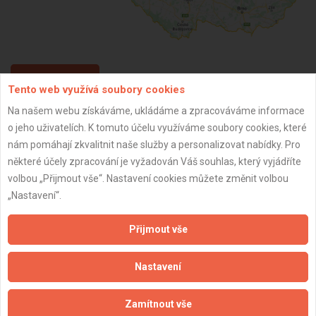
ZPĚT
Tento web využívá soubory cookies
Na našem webu získáváme, ukládáme a zpracováváme informace
o jeho uživatelích. K tomuto účelu využíváme soubory cookies, které
Aktualizováno z portálu ARES dne 01.01.2024 05:00:11
nám pomáhají zkvalitnit naše služby a personalizovat nabídky. Pro
některé účely zpracování je vyžadován Váš souhlas, který vyjádříte
volbou „Přijmout vše“. Nastavení cookies můžete změnit volbou
„Nastavení“.
Důležité informace
Přijmout vše
Naše firmy a řemeslníci
Zpracování a ochrana osobních údajů
Nastavení
Zásady pro používání souborů cookie
Obchodní podmínky (zprostředkování)
Zamítnout vše
Obchodní podmínky (rozpočtování)