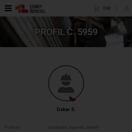
0 Kč
PROFIL Č. 5959
Oskar S.
Profese:
instalatéři, topenáři, plynaři