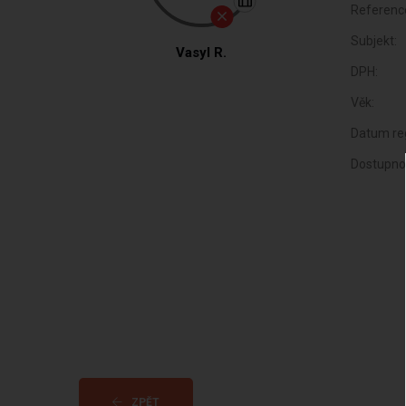
Referenc
Subjekt:
Vasyl R.
DPH:
Věk:
Datum reg
Dostupno
ZPĚT