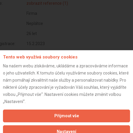
e:
zobrazit reference (1)
Firma
Neplátce
26 let
istrace:
15.2.2023
st:
Tento web využívá soubory cookies
Na našem webu získáváme, ukládáme a zpracováváme informace
o jeho uživatelích. K tomuto účelu využíváme soubory cookies, které
nám pomáhají zkvalitnit naše služby a personalizovat nabídky. Pro
některé účely zpracování je vyžadován Váš souhlas, který vyjádříte
volbou „Přijmout vše“. Nastavení cookies můžete změnit volbou
„Nastavení“.
Přijmout vše
Nastavení
Aktualizováno z portálu ARES dne 05.01.2024 07:30:07