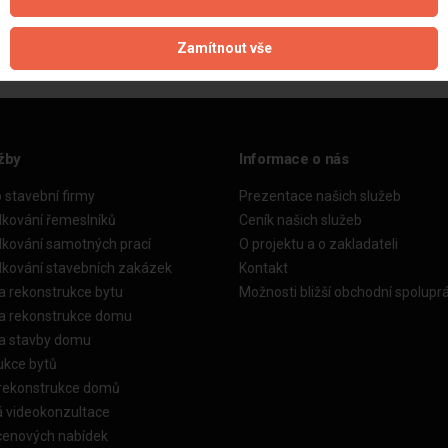
Zamítnout vše
žby
Informace o nás
o stavební firmy
Prezentace našich služeb
dkování řemeslníků
Ceník našich služeb
dkování samotných prací
O projektu a o zakladateli
dkování stavebních zakázek
Kontakt
a rekonstrukce bytu
Možnosti bližší obchodní spolupr
ka rekonstrukce domu
ka stavby domu
ukce bytů
 rekonstrukce domů
á videokonzultace
cenových nabídek