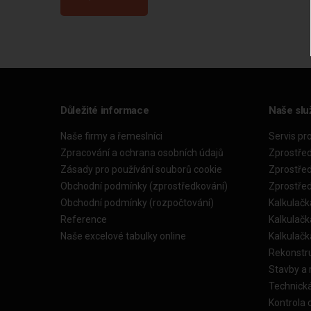
Důležité informace
Naše slu
Naše firmy a řemeslníci
Servis pr
Zpracování a ochrana osobních údajů
Zprostře
Zásady pro používání souborů cookie
Zprostře
Obchodní podmínky (zprostředkování)
Zprostře
Obchodní podmínky (rozpočtování)
Kalkulačk
Reference
Kalkulač
Naše excelové tabulky online
Kalkulač
Rekonstr
Stavby a
Technick
Kontrola 