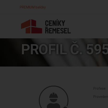
PREMIUM balíčky
PROFIL Č. 59
Profese:
Proveden