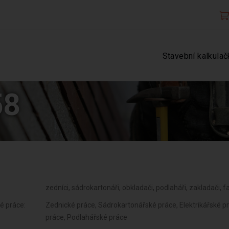
Stavební kalkulač
58
zedníci, sádrokartonáři, obkladači, podlaháři, zakladači, fa
é práce:
Zednické práce, Sádrokartonářské práce, Elektrikářské pr
práce, Podlahářské práce