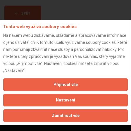
ZPĚT
Tento web využívá soubory cookies
Aktualizováno z portálu ARES dne 31.12.2023 10:00:10
Na našem webu získáváme, ukládáme a zpracováváme informace
o jeho uživatelích. K tomuto účelu využíváme soubory cookies, které
nám pomáhají zkvalitnit naše služby a personalizovat nabídky. Pro
některé účely zpracování je vyžadován Váš souhlas, který vyjádříte
volbou „Přijmout vše“. Nastavení cookies můžete změnit volbou
Důležité informace
„Nastavení“.
Naše firmy a řemeslníci
Přijmout vše
Zpracování a ochrana osobních údajů
Zásady pro používání souborů cookie
Nastavení
Obchodní podmínky (zprostředkování)
Obchodní podmínky (rozpočtování)
Zamítnout vše
Reference
Naše excelové tabulky online