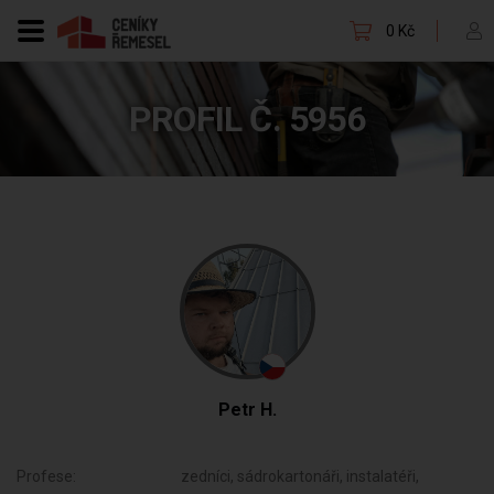
0 Kč
PROFIL Č. 5956
Petr H.
Profese:
zedníci, sádrokartonáři, instalatéři,