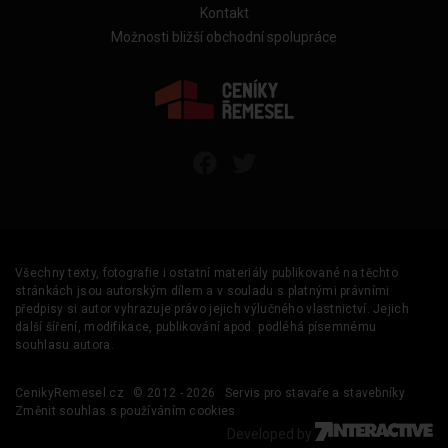
Kontakt
Možnosti bližší obchodní spolupráce
Všechny texty, fotografie i ostatní materiály publikované na těchto
stránkách jsou autorským dílem a v souladu s platnými právními
předpisy si autor vyhrazuje právo jejich výlučného vlastnictví. Jejich
další šíření, modifikace, publikování apod. podléhá písemnému
souhlasu autora.
CenikyRemesel.cz
© 2012 - 2026
Servis pro stavaře a stavebníky
Změnit souhlas s používáním cookies
Developed by