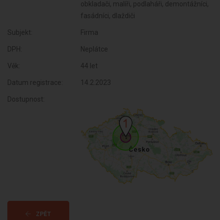
obkladači, malíři, podlaháři, demontážníci,
fasádníci, dlaždiči
Subjekt:
Firma
DPH:
Neplátce
Věk:
44 let
Datum registrace:
14.2.2023
Dostupnost:
ZPĚT