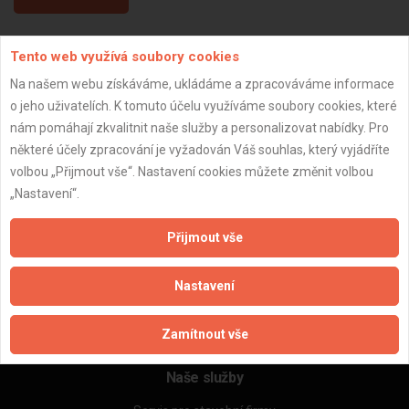
Tento web využívá soubory cookies
Aktualizováno z portálu ARES dne 25.01.2024 20:28:14
Na našem webu získáváme, ukládáme a zpracováváme informace
o jeho uživatelích. K tomuto účelu využíváme soubory cookies, které
nám pomáhají zkvalitnit naše služby a personalizovat nabídky. Pro
některé účely zpracování je vyžadován Váš souhlas, který vyjádříte
Důležité informace
volbou „Přijmout vše“. Nastavení cookies můžete změnit volbou
„Nastavení“.
Naše firmy a řemeslníci
Zpracování a ochrana osobních údajů
Přijmout vše
Zásady pro používání souborů cookie
Obchodní podmínky (zprostředkování)
Nastavení
Obchodní podmínky (rozpočtování)
Reference
Naše excelové tabulky online
Zamítnout vše
Naše služby