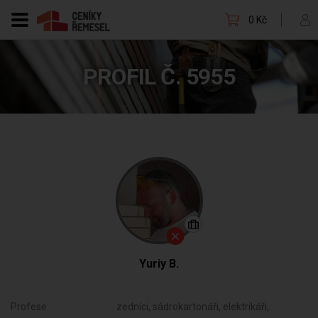
0 Kč
PROFIL Č. 5955
Yuriy B.
Profese:
zedníci, sádrokartonáři, elektrikáři,