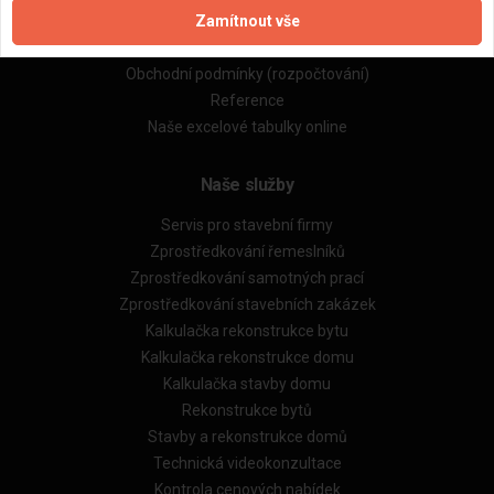
Zamítnout vše
Zásady pro používání souborů cookie
Obchodní podmínky (zprostředkování)
Obchodní podmínky (rozpočtování)
Reference
Naše excelové tabulky online
Naše služby
Servis pro stavební firmy
Zprostředkování řemeslníků
Zprostředkování samotných prací
Zprostředkování stavebních zakázek
Kalkulačka rekonstrukce bytu
Kalkulačka rekonstrukce domu
Kalkulačka stavby domu
Rekonstrukce bytů
Stavby a rekonstrukce domů
Technická videokonzultace
Kontrola cenových nabídek