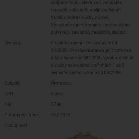
sádrokartonáři, elektrikáři, instalatéři,
topenáři, obkladači, malíři, podlaháři,
truhláři, ostatní služby, plynaři,
Vzduchotechnici, kominíci, demontážníci,
pokrývači, zakladači, fasádníci, dlaždiči
Živnosti:
Projektová činnost ve výstavbě od
08/2008 , Provádění staveb, jejich změn a
odstraňování od 08/2008 , Výroba, obchod
a služby neuvedené v přílohách 1 až 3
živnostenského zákona od 08/2008
Subjekt:
Firma s.r.o.
DPH:
Plátce
Věk:
37 let
Datum registrace:
14.2.2023
Dostupnost: