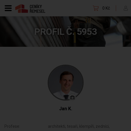
0 Kč
PROFIL Č. 5953
Jan K.
Profese:
architekti, tesaři, klempíři, zedníci,