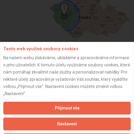
Tento web využívá soubory cookies
ZPĚT
Na našem webu získáváme, ukládáme a zpracováváme informace
o jeho uživatelích. K tomuto účelu využíváme soubory cookies, které
nám pomáhají zkvalitnit naše služby a personalizovat nabídky. Pro
Aktualizováno z portálu ARES dne 31.12.2023 00:45:11
některé účely zpracování je vyžadován Váš souhlas, který vyjádříte
volbou „Přijmout vše“. Nastavení cookies můžete změnit volbou
„Nastavení“.
Přijmout vše
Důležité informace
Nastavení
Naše firmy a řemeslníci
Zpracování a ochrana osobních údajů