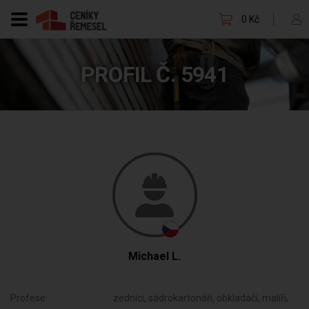
0 Kč
PROFIL Č. 5941
Michael L.
Profese:
zedníci, sádrokartonáři, obkladači, malíři,