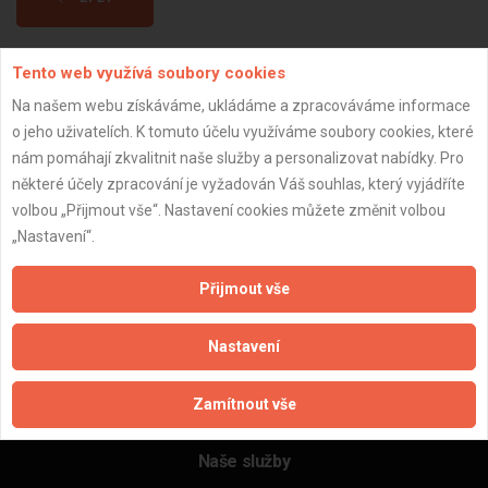
Tento web využívá soubory cookies
Aktualizováno z portálu ARES dne 04.12.2025 04:15:03
Na našem webu získáváme, ukládáme a zpracováváme informace
o jeho uživatelích. K tomuto účelu využíváme soubory cookies, které
nám pomáhají zkvalitnit naše služby a personalizovat nabídky. Pro
některé účely zpracování je vyžadován Váš souhlas, který vyjádříte
Důležité informace
volbou „Přijmout vše“. Nastavení cookies můžete změnit volbou
„Nastavení“.
Naše firmy a řemeslníci
Zpracování a ochrana osobních údajů
Přijmout vše
Zásady pro používání souborů cookie
Obchodní podmínky (zprostředkování)
Nastavení
Obchodní podmínky (rozpočtování)
Reference
Zamítnout vše
Naše excelové tabulky online
Naše služby