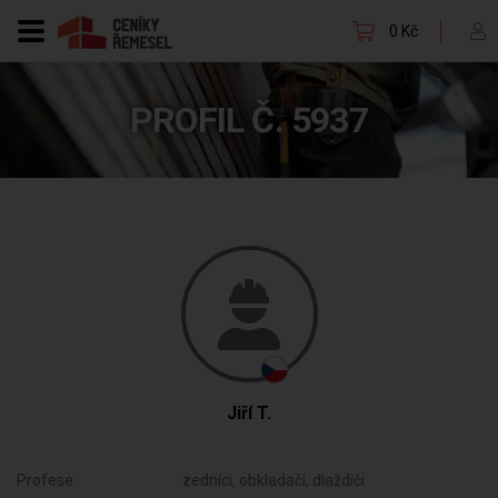
0 Kč
PROFIL Č. 5937
Jiří T.
Profese:
zedníci, obkladači, dlaždiči