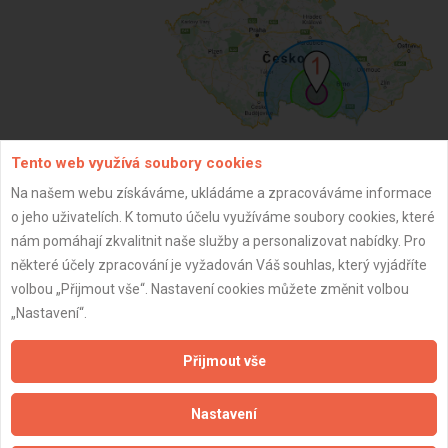
Tento web využívá soubory cookies
ZPĚT
Na našem webu získáváme, ukládáme a zpracováváme informace
o jeho uživatelích. K tomuto účelu využíváme soubory cookies, které
nám pomáhají zkvalitnit naše služby a personalizovat nabídky. Pro
Aktualizováno z portálu ARES dne 02.12.2025 07:45:02
některé účely zpracování je vyžadován Váš souhlas, který vyjádříte
volbou „Přijmout vše“. Nastavení cookies můžete změnit volbou
„Nastavení“.
Přijmout vše
Důležité informace
Nastavení
Naše firmy a řemeslníci
Zpracování a ochrana osobních údajů