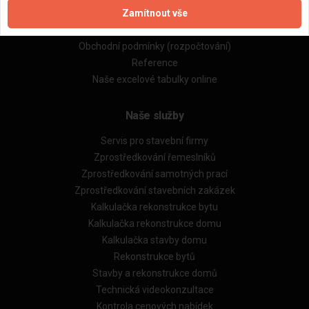
Zamítnout vše
Zásady pro používání souborů cookie
Obchodní podmínky (zprostředkování)
Obchodní podmínky (rozpočtování)
Reference
Naše excelové tabulky online
Naše služby
Servis pro stavební firmy
Zprostředkování řemeslníků
Zprostředkování samotných prací
Zprostředkování stavebních zakázek
Kalkulačka rekonstrukce bytu
Kalkulačka rekonstrukce domu
Kalkulačka stavby domu
Rekonstrukce bytů
Stavby a rekonstrukce domů
Technická videokonzultace
Kontrola cenových nabídek