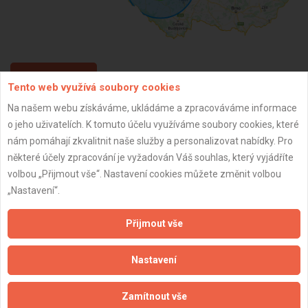
ZPĚT
Tento web využívá soubory cookies
Na našem webu získáváme, ukládáme a zpracováváme informace
o jeho uživatelích. K tomuto účelu využíváme soubory cookies, které
Aktualizováno z portálu ARES dne 31.12.2024 03:45:05
nám pomáhají zkvalitnit naše služby a personalizovat nabídky. Pro
některé účely zpracování je vyžadován Váš souhlas, který vyjádříte
volbou „Přijmout vše“. Nastavení cookies můžete změnit volbou
„Nastavení“.
Důležité informace
Přijmout vše
Naše firmy a řemeslníci
Zpracování a ochrana osobních údajů
Nastavení
Zásady pro používání souborů cookie
Obchodní podmínky (zprostředkování)
Zamítnout vše
Obchodní podmínky (rozpočtování)