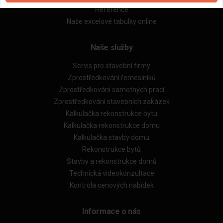
Reference
Naše excelové tabulky online
Naše služby
Servis pro stavební firmy
Zprostředkování řemeslníků
Zprostředkování samotných prací
Zprostředkování stavebních zakázek
Kalkulačka rekonstrukce bytu
Kalkulačka rekonstrukce domu
Kalkulačka stavby domu
Rekonstrukce bytů
Stavby a rekonstrukce domů
Technická videokonzultace
Kontrola cenových nabídek
Informace o nás