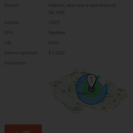
Živnosti:
Malířství, lakýrnictví a natěračství od
06/1992
Subjekt:
OSVČ
DPH:
Neplátce
Věk:
64 let
Datum registrace:
8.2.2023
Dostupnost:
ZPĚT