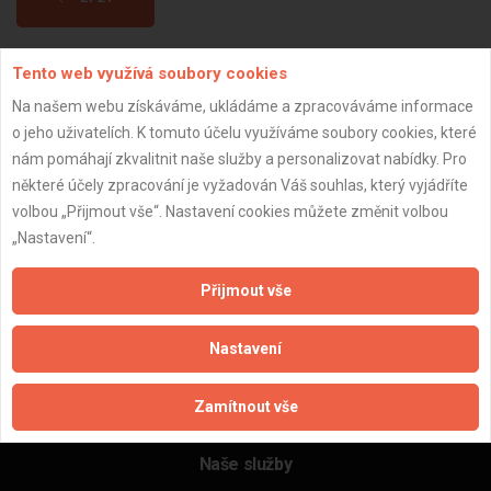
Tento web využívá soubory cookies
Aktualizováno z portálu ARES dne 31.12.2024 00:45:07
Na našem webu získáváme, ukládáme a zpracováváme informace
o jeho uživatelích. K tomuto účelu využíváme soubory cookies, které
nám pomáhají zkvalitnit naše služby a personalizovat nabídky. Pro
některé účely zpracování je vyžadován Váš souhlas, který vyjádříte
Důležité informace
volbou „Přijmout vše“. Nastavení cookies můžete změnit volbou
„Nastavení“.
Naše firmy a řemeslníci
Zpracování a ochrana osobních údajů
Přijmout vše
Zásady pro používání souborů cookie
Obchodní podmínky (zprostředkování)
Nastavení
Obchodní podmínky (rozpočtování)
Reference
Zamítnout vše
Naše excelové tabulky online
Naše služby