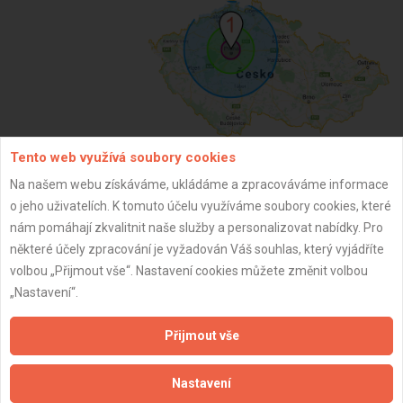
Tento web využívá soubory cookies
Na našem webu získáváme, ukládáme a zpracováváme informace
ZPĚT
o jeho uživatelích. K tomuto účelu využíváme soubory cookies, které
nám pomáhají zkvalitnit naše služby a personalizovat nabídky. Pro
některé účely zpracování je vyžadován Váš souhlas, který vyjádříte
Aktualizováno z portálu ARES dne 30.12.2024 21:30:07
volbou „Přijmout vše“. Nastavení cookies můžete změnit volbou
„Nastavení“.
Přijmout vše
Důležité informace
Nastavení
Naše firmy a řemeslníci