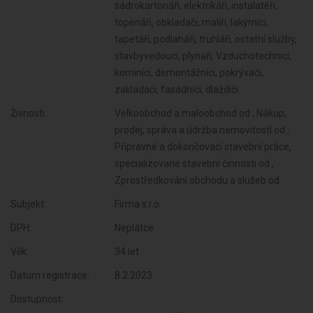
sádrokartonáři, elektrikáři, instalatéři,
topenáři, obkladači, malíři, lakýrníci,
tapetáři, podlaháři, truhláři, ostatní služby,
stavbyvedoucí, plynaři, Vzduchotechnici,
kominíci, demontážníci, pokrývači,
zakladači, fasádníci, dlaždiči
Živnosti:
Velkoobchod a maloobchod od , Nákup,
prodej, správa a údržba nemovitostí od ,
Přípravné a dokončovací stavební práce,
specializované stavební činnosti od ,
Zprostředkování obchodu a služeb od
Subjekt:
Firma s.r.o.
DPH:
Neplátce
Věk:
34 let
Datum registrace:
8.2.2023
Dostupnost: