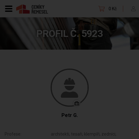
0 Kč
PROFIL Č. 5923
Petr G.
Profese:
architekti, tesaři, klempíři, zedníci,