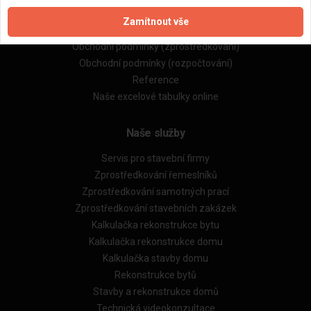
Zpracování a ochrana osobních údajů
Zamítnout vše
Zásady pro používání souborů cookie
Obchodní podmínky (zprostředkování)
Obchodní podmínky (rozpočtování)
Reference
Naše excelové tabulky online
Naše služby
Servis pro stavební firmy
Zprostředkování řemeslníků
Zprostředkování samotných prací
Zprostředkování stavebních zakázek
Kalkulačka rekonstrukce bytu
Kalkulačka rekonstrukce domu
Kalkulačka stavby domu
Rekonstrukce bytů
Stavby a rekonstrukce domů
Technická videokonzultace