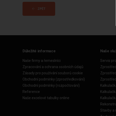
ZPĚT
Důležité informace
Naše slu
Naše firmy a řemeslníci
Servis pr
Zpracování a ochrana osobních údajů
Zprostře
Zásady pro používání souborů cookie
Zprostře
Obchodní podmínky (zprostředkování)
Zprostře
Obchodní podmínky (rozpočtování)
Kalkulačk
Reference
Kalkulač
Naše excelové tabulky online
Kalkulač
Rekonstr
Stavby a