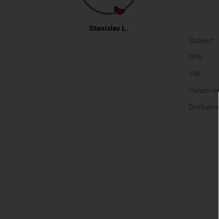
Stanislav L.
Subjekt:
DPH:
Věk:
Datum reg
Dostupno