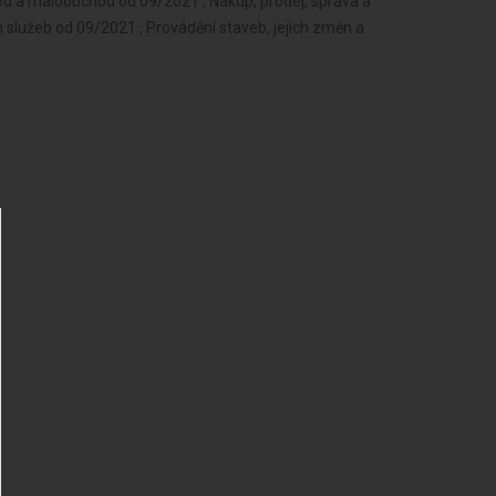
od a maloobchod od 09/2021 , Nákup, prodej, správa a
 služeb od 09/2021 , Provádění staveb, jejich změn a