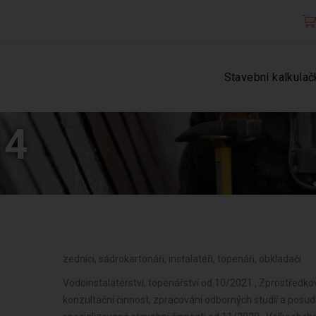
Stavební kalkulač
14
zedníci, sádrokartonáři, instalatéři, topenáři, obkladači
Vodoinstalatérství, topenářství od 10/2021 , Zprostředk
konzultační činnost, zpracování odborných studií a posud