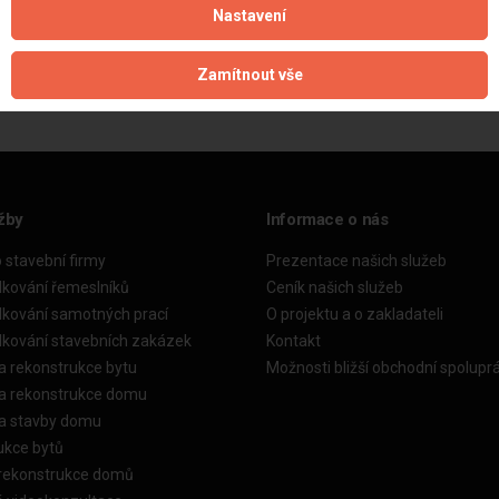
Nastavení
Aktualizováno z portálu ARES dne 01.12.2024 14:30:09
Zamítnout vše
žby
Informace o nás
o stavební firmy
Prezentace našich služeb
dkování řemeslníků
Ceník našich služeb
dkování samotných prací
O projektu a o zakladateli
dkování stavebních zakázek
Kontakt
a rekonstrukce bytu
Možnosti bližší obchodní spolupr
ka rekonstrukce domu
ka stavby domu
ukce bytů
 rekonstrukce domů