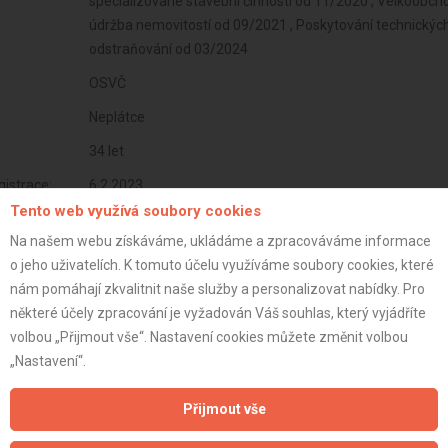
specializované stavební činnosti od 11/2020 , Velkoobch
údržba nemovitostí od 09/2021 , Poskytování technických
odstraňování od 03/2024
OSVČ
Neplátce
34 let
istrace:
6.2.2023
Tento web využívá soubory cookies
st:
Na našem webu získáváme, ukládáme a zpracováváme informace
o jeho uživatelích. K tomuto účelu využíváme soubory cookies, které
nám pomáhají zkvalitnit naše služby a personalizovat nabídky. Pro
některé účely zpracování je vyžadován Váš souhlas, který vyjádříte
volbou „Přijmout vše“. Nastavení cookies můžete změnit volbou
„Nastavení“.
Přijmout vše