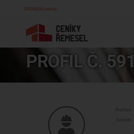
PREMIUM balíčky
PROFIL Č. 59
Profese:
Živnosti: