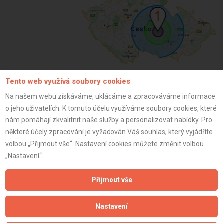
Tento web využívá soubory cookies
ZPĚT
Na našem webu získáváme, ukládáme a zpracováváme informace
o jeho uživatelích. K tomuto účelu využíváme soubory cookies, které
nám pomáhají zkvalitnit naše služby a personalizovat nabídky. Pro
Aktualizováno z portálu ARES dne 01.12.2024 00:15:06
některé účely zpracování je vyžadován Váš souhlas, který vyjádříte
volbou „Přijmout vše“. Nastavení cookies můžete změnit volbou
„Nastavení“.
Přijmout vše
Důležité informace
Nastavení
Naše firmy a řemeslníci
Zpracování a ochrana osobních údajů