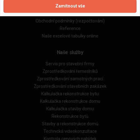
Zamítnout vše
Zásady pro používání souborů cookie
Obchodní podmínky (zprostředkování)
Obchodní podmínky (rozpočtování)
Reference
Naše excelové tabulky online
Naše služby
Servis pro stavební firmy
Zprostředkování řemeslníků
Zprostředkování samotných prací
Zprostředkování stavebních zakázek
Kalkulačka rekonstrukce bytu
Kalkulačka rekonstrukce domu
Kalkulačka stavby domu
Rekonstrukce bytů
Stavby a rekonstrukce domů
Technická videokonzultace
Kontrola cenových nabídek