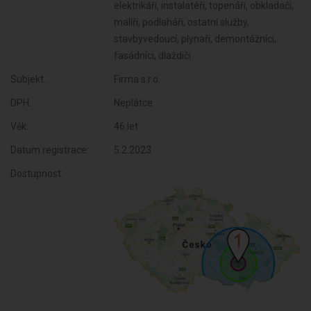
elektrikáři, instalatéři, topenáři, obkladači,
malíři, podlaháři, ostatní služby,
stavbyvedoucí, plynaři, demontážníci,
fasádníci, dlaždiči
Subjekt:
Firma s.r.o.
DPH:
Neplátce
Věk:
46 let
Datum registrace:
5.2.2023
Dostupnost: