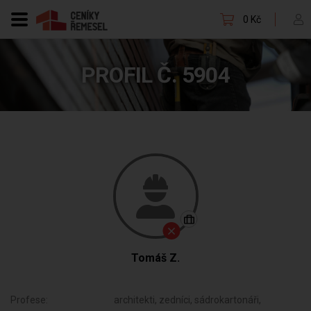
0 Kč
PROFIL Č. 5904
Tomáš Z.
Profese:
architekti, zedníci, sádrokartonáři,