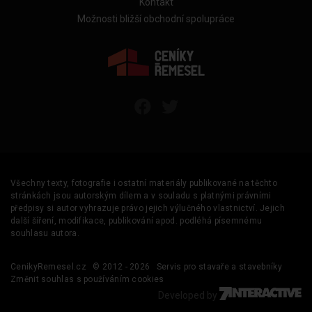
Kontakt
Možnosti bližší obchodní spolupráce
Všechny texty, fotografie i ostatní materiály publikované na těchto
stránkách jsou autorským dílem a v souladu s platnými právními
předpisy si autor vyhrazuje právo jejich výlučného vlastnictví. Jejich
další šíření, modifikace, publikování apod. podléhá písemnému
souhlasu autora.
CenikyRemesel.cz
© 2012 - 2026
Servis pro stavaře a stavebníky
Změnit souhlas s používáním cookies
Developed by