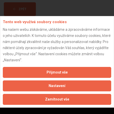
ZPĚT
Tento web využívá soubory cookies
Aktualizováno z portálu ARES dne 04.01.2024 13:30:09
Na našem webu získáváme, ukládáme a zpracováváme informace
o jeho uživatelích. K tomuto účelu využíváme soubory cookies, které
nám pomáhají zkvalitnit naše služby a personalizovat nabídky. Pro
některé účely zpracování je vyžadován Váš souhlas, který vyjádříte
volbou „Přijmout vše“. Nastavení cookies můžete změnit volbou
Důležité informace
„Nastavení“.
Naše firmy a řemeslníci
Přijmout vše
Zpracování a ochrana osobních údajů
Zásady pro používání souborů cookie
Nastavení
Obchodní podmínky (zprostředkování)
Obchodní podmínky (rozpočtování)
Reference
Zamítnout vše
Naše excelové tabulky online