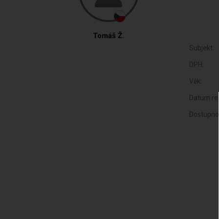
Tomáš Ž.
Subjekt:
DPH:
Věk:
Datum reg
Dostupno