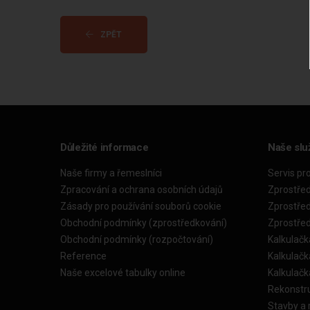
ZPĚT
Důležité informace
Naše slu
Naše firmy a řemeslníci
Servis pr
Zpracování a ochrana osobních údajů
Zprostře
Zásady pro používání souborů cookie
Zprostře
Obchodní podmínky (zprostředkování)
Zprostře
Obchodní podmínky (rozpočtování)
Kalkulačk
Reference
Kalkulač
Naše excelové tabulky online
Kalkulač
Rekonstr
Stavby a