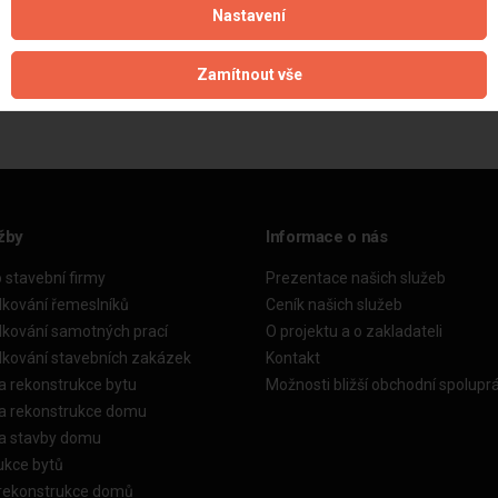
Nastavení
Aktualizováno z portálu ARES dne 04.12.2025 04:45:02
Zamítnout vše
žby
Informace o nás
o stavební firmy
Prezentace našich služeb
dkování řemeslníků
Ceník našich služeb
dkování samotných prací
O projektu a o zakladateli
dkování stavebních zakázek
Kontakt
a rekonstrukce bytu
Možnosti bližší obchodní spolupr
ka rekonstrukce domu
ka stavby domu
ukce bytů
 rekonstrukce domů