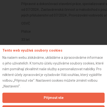
Přípravné a dokončovací stavební práce, specializované
od 07/2024 , Zastavárenská činnost a maloobchod s pou
jejich příslušenství od 07/2024 , Provozování vodovodů a
OSVČ
Plátce
33 let
istrace:
2.7.2022
Tento web využívá soubory cookies
st:
Na našem webu získáváme, ukládáme a zpracováváme informace
o jeho uživatelích. K tomuto účelu využíváme soubory cookies, které
nám pomáhají zkvalitnit naše služby a personalizovat nabídky. Pro
některé účely zpracování je vyžadován Váš souhlas, který vyjádříte
volbou „Přijmout vše“. Nastavení cookies můžete změnit volbou
„Nastavení“.
Přijmout vše