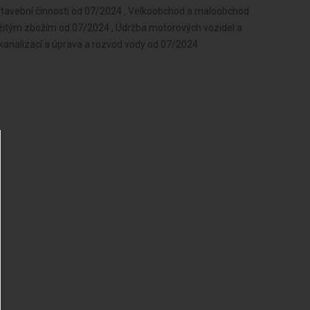
 stavební činnosti od 07/2024 , Velkoobchod a maloobchod
žitým zbožím od 07/2024 , Údržba motorových vozidel a
 kanalizací a úprava a rozvod vody od 07/2024