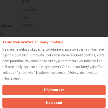
OSVČ
Neplátce
28 let
istrace:
3.2.2023
st:
Tento web využívá soubory cookies
Na našem webu získáváme, ukládáme a zpracováváme informace
o jeho uživatelích. K tomuto účelu využíváme soubory cookies, které
nám pomáhají zkvalitnit naše služby a personalizovat nabídky. Pro
některé účely zpracování je vyžadován Váš souhlas, který vyjádříte
volbou „Přijmout vše“. Nastavení cookies můžete změnit volbou
„Nastavení“.
Přijmout vše
Aktualizováno z portálu ARES dne 01.01.2024 21:45:09
Nastavení