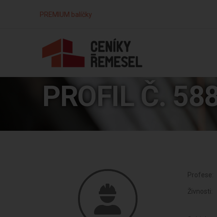
PREMIUM balíčky
PROFIL Č. 58
Profese:
Živnosti: