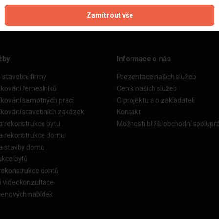
Zamítnout vše
žby
Informace o nás
o stavební firmy
Prezentace našich služeb
dkování řemeslníků
Ceník našich služeb
dkování samotných prací
O projektu a o zakladateli
dkování stavebních zakázek
Kontakt
a rekonstrukce bytu
Možnosti bližší obchodní spolupr
ka rekonstrukce domu
ka stavby domu
ukce bytů
 rekonstrukce domů
á videokonzultace
cenových nabídek