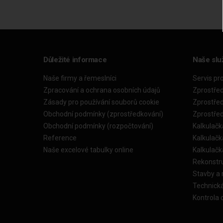
Důležité informace
Naše slu
Naše firmy a řemeslníci
Servis pr
Zpracování a ochrana osobních údajů
Zprostře
Zásady pro používání souborů cookie
Zprostře
Obchodní podmínky (zprostředkování)
Zprostře
Obchodní podmínky (rozpočtování)
Kalkulačk
Reference
Kalkulač
Naše excelové tabulky online
Kalkulač
Rekonstr
Stavby a
Technick
Kontrola 