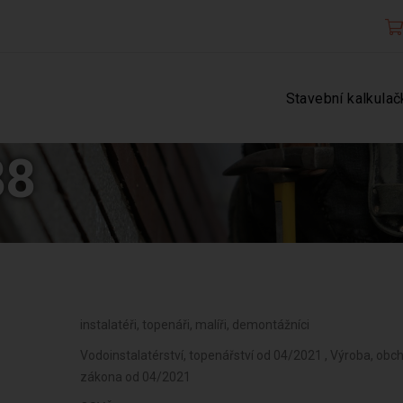
Stavební kalkulač
88
instalatéři, topenáři, malíři, demontážníci
Vodoinstalatérství, topenářství od 04/2021 , Výroba, obc
zákona od 04/2021