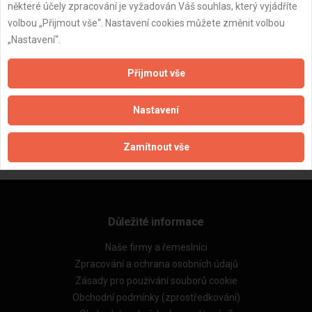
některé účely zpracování je vyžadován Váš souhlas, který vyjádříte
volbou „Přijmout vše“. Nastavení cookies můžete změnit volbou
„Nastavení“.
Přijmout vše
ZPĚT
Nastavení
Aktualizováno z portálu ARES dne 31.12.2023 07:00:11
Zamítnout vše
Důležité informace
Naše firmy a řemeslníci
Zpracování a ochrana osobních údajů
Zásady pro používání souborů cookie
Obchodní podmínky (zprostředkování)