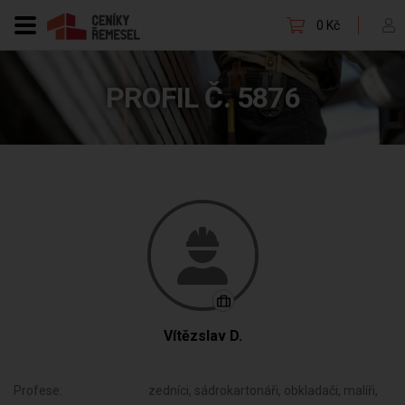
0 Kč
PROFIL Č. 5876
Vítězslav D.
Profese:
zedníci, sádrokartonáři, obkladači, malíři,