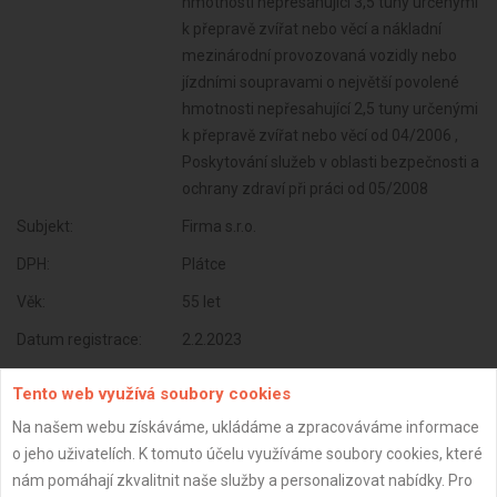
hmotnosti nepřesahující 3,5 tuny určenými
k přepravě zvířat nebo věcí a nákladní
mezinárodní provozovaná vozidly nebo
jízdními soupravami o největší povolené
hmotnosti nepřesahující 2,5 tuny určenými
k přepravě zvířat nebo věcí od 04/2006 ,
Poskytování služeb v oblasti bezpečnosti a
ochrany zdraví při práci od 05/2008
Subjekt:
Firma s.r.o.
DPH:
Plátce
Věk:
55 let
Datum registrace:
2.2.2023
Dostupnost:
Tento web využívá soubory cookies
Na našem webu získáváme, ukládáme a zpracováváme informace
o jeho uživatelích. K tomuto účelu využíváme soubory cookies, které
nám pomáhají zkvalitnit naše služby a personalizovat nabídky. Pro