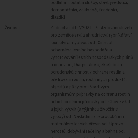
podlaháři, ostatní služby, stavbyvedoucí,
demontážníci, zakladači, fasádníci,
dlaždiči
Živnosti:
Zednictví od 07/2021 , Poskytování služeb pro zemědělství, zahradnictví, rybníkářství, lesnictví a myslivost od , Činnost odborného lesního hospodáře a vyhotovování lesních hospodářských plánů a osnov od , Diagnostická, zkušební a poradenská činnost v ochraně rostlin a ošetřování rostlin, rostlinných produktů, objektů a půdy proti škodlivým organismům přípravky na ochranu rostlin nebo biocidními přípravky od , Chov zvířat a jejich výcvik (s výjimkou živočišné výroby) od , Nakládání s reprodukčním materiálem lesních dřevin od , Úprava nerostů, dobývání rašeliny a bahna od , Výroba potravinářských a škrobárenských výrobků od , Pěstitelské pálení od , Výroba krmiv, krmných směsí, doplňkových látek a premixů od , Výroba textilií, textilních výrobků, oděvů a oděvních doplňků od , Výroba a opravy obuvi, brašnářského a sedlářského zboží od , Zpracování dřeva, výroba dřevěných, korkových, proutěných a slaměných výrobků od , Výroba vlákniny, papíru a lepenky a zboží z těchto materiálů od , Vydavatelské činnosti, polygrafická výroba, knihařské a kopírovací práce od , Výroba, rozmnožování, distribuce, prodej, pronájem zvukových a zvukově-obrazových záznamů a výroba nenahraných nosičů údajů a záznamů od , Výroba kovových konstrukcí a kovodělných výrobků od , Výroba koksu, surového dehtu a jiných pevných paliv od , Umělecko-řemeslné zpracování kovů od , Výroba chemických látek a chemických směsí nebo předmětů a kosmetických přípravků od , Povrchové úpravy a svařování kovů a dalších materiálů od , Výroba hnojiv od , Výroba měřicích, zkušebních, navigačních, optických a fotografických přístrojů a zařízení od , Výroba plastových a pryžových výrobků od , Výroba elektronických součástek, elektrických zařízení a výroba a opravy elektrických strojů, přístrojů a elektronických zařízení pracujících na malém napětí od , Výroba a zpracování skla od , Výroba neelektrických zařízení pro domácnost od , Výroba stavebních hmot, porcelánových, keramických a sádrových výrobků od , Výroba strojů a zařízení od , Výroba brusiv a ostatních minerálních nekovových výrobků od , Výroba motorových a přípojných vozidel a karoserií od , Broušení technického a šperkového kamene od , Stavba a výroba plavidel od , Výroba a hutní zpracování železa, drahých a neželezných kovů a jejich slitin od , Výroba, vývoj, projektování, zkoušky, instalace, údržba, opravy, modifikace a konstrukční změny letadel, motorů letadel, vrtulí, letadlových částí a zařízení a leteckých pozemních zařízení od , Výroba drážních hnacích vozidel a drážních vozidel na dráze tramvajové, trolejbusové a lanové a železničního parku od , Výroba jízdních kol, vozíků pro invalidy a jiných nemotorových dopravních prostředků od , Výroba a opravy čalounických výrobků od , Výroba, opravy a údržba sportovních potřeb, her, hraček a dětských kočárků od , Výroba zdravotnických prostředků od , Výroba a opravy zdrojů ionizujícího záření od , Výroba školních a kancelářských potřeb, kromě výrobků z papíru, výroba bižuterie, kartáčnického a konfekčního zboží, deštníků, upomínkových předmětů od , Výroba dalších výrobků zpracovatelského průmyslu od , Provozování vodovodů a kanalizací a úprava a rozvod vody od , Nakládání s odpady (vyjma nebezpečných) od , Přípravné a dokončovací stavební práce, specializované stavební činnosti od , Sklenářské práce, rámování a paspartování od , Zprostředkování obchodu a služeb od , Velkoobchod a maloobchod od , Zastavárenská činnost a maloobchod s použitým zbožím od , Údržba motorových vozidel a jejich příslušenství od , Potrubní a pozemní doprava (vyjma železniční a silniční motorové dopravy) od , Skladování, balení zboží, manipulace s nákladem a technické činnosti v dopravě od , Zasilatelství a zas