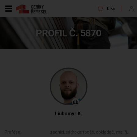
0 Kč
PROFIL Č. 5870
Liubomyr K.
Profese:
zedníci, sádrokartonáři, obkladači, malíři,