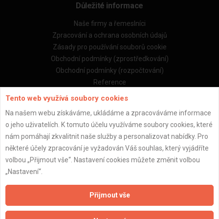
Důležité informace
Naše firmy a řemeslníci
Zpracování a ochrana osobních údajů
Zásady pro používání souborů cookie
Obchodní podmínky (zprostředkování)
Obchodní podmínky (rozpočtování)
Reference
Naše excelové tabulky online
Tento web využívá soubory cookies
Na našem webu získáváme, ukládáme a zpracováváme informace
Naše služby
o jeho uživatelích. K tomuto účelu využíváme soubory cookies, které
nám pomáhají zkvalitnit naše služby a personalizovat nabídky. Pro
Servis pro stavební firmy
některé účely zpracování je vyžadován Váš souhlas, který vyjádříte
Zprostředkování řemeslníků
volbou „Přijmout vše“. Nastavení cookies můžete změnit volbou
Zprostředkování samotných prací
„Nastavení“.
Zprostředkování stavebních zakázek
Kalkulačka rekonstrukce bytu
Přijmout vše
Kalkulačka rekonstrukce domu
Kalkulačka stavby domu