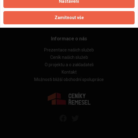
Rekonstrukce bytů
Nastavení
Stavby a rekonstrukce domů
Technická videokonzultace
Zamítnout vše
Kontrola cenových nabídek
Informace o nás
Prezentace našich služeb
Ceník našich služeb
O projektu a o zakladateli
Kontakt
Možnosti bližší obchodní spolupráce