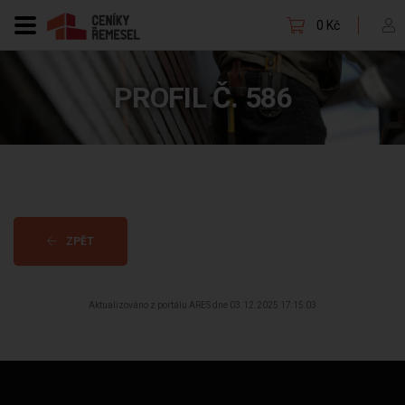
0 Kč
PROFIL Č. 586
ZPĚT
Aktualizováno z portálu ARES dne 03.12.2025 17:15:03