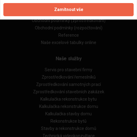
Zpracování a ochrana osobních údajů
Zamítnout vše
Zásady pro používání souborů cookie
Obchodní podmínky (zprostředkování)
Obchodní podmínky (rozpočtování)
Reference
Naše excelové tabulky online
Naše služby
Servis pro stavební firmy
Zprostředkování řemeslníků
Zprostředkování samotných prací
Zprostředkování stavebních zakázek
Kalkulačka rekonstrukce bytu
Kalkulačka rekonstrukce domu
Kalkulačka stavby domu
Rekonstrukce bytů
Stavby a rekonstrukce domů
Technická videokonzultace