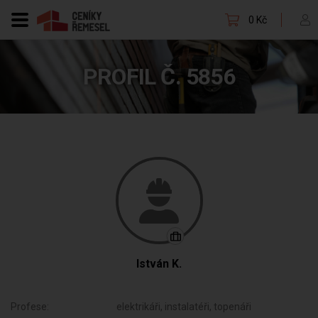
0 Kč
PROFIL Č. 5856
István K.
Profese:
elektrikáři, instalatéři, topenáři