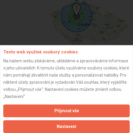
Tento web využívá soubory cookies
Na našem webu získáváme, ukládáme a zpracováváme informace
ZPĚT
o jeho uživatelích. K tomuto účelu využíváme soubory cookies, které
nám pomáhají zkvalitnit naše služby a personalizovat nabídky. Pro
některé účely zpracování je vyžadován Váš souhlas, který vyjádříte
Aktualizováno z portálu ARES dne 29.12.2023 02:30:11
volbou „Přijmout vše“. Nastavení cookies můžete změnit volbou
„Nastavení“.
Přijmout vše
Důležité informace
Nastavení
Naše firmy a řemeslníci