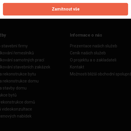
Zamítnout vše
žby
Informace o nás
o stavební firmy
Prezentace našich služeb
dkování řemeslníků
Ceník našich služeb
dkování samotných prací
O projektu a o zakladateli
dkování stavebních zakázek
Kontakt
a rekonstrukce bytu
Možnosti bližší obchodní spolupr
ka rekonstrukce domu
ka stavby domu
ukce bytů
 rekonstrukce domů
á videokonzultace
cenových nabídek