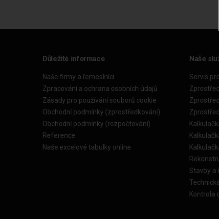
Důležité informace
Naše slu
Naše firmy a řemeslníci
Servis pr
Zpracování a ochrana osobních údajů
Zprostře
Zásady pro používání souborů cookie
Zprostře
Obchodní podmínky (zprostředkování)
Zprostře
Obchodní podmínky (rozpočtování)
Kalkulačk
Reference
Kalkulač
Naše excelové tabulky online
Kalkulač
Rekonstr
Stavby a
Technick
Kontrola 