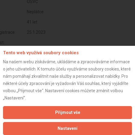
OSVČ
Neplátce
41 let
istrace:
25.1.2023
st:
Tento web využívá soubory cookies
Na našem webu získáváme, ukládáme a zpracováváme informace
o jeho uživatelích. K tomuto účelu využíváme soubory cookies, které
nám pomáhají zkvalitnit naše služby a personalizovat nabídky. Pro
některé účely zpracování je vyžadován Váš souhlas, který vyjádříte
volbou „Přijmout vše“. Nastavení cookies můžete změnit volbou
„Nastavení“.
Přijmout vše
Aktualizováno z portálu ARES dne 01.12.2024 23:15:06
Nastavení