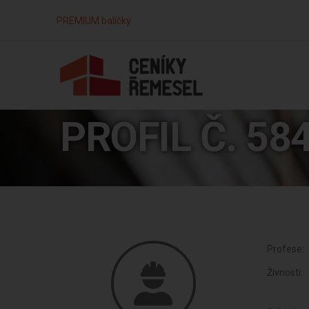
PREMIUM balíčky
PROFIL Č. 58
Profese:
Živnosti: