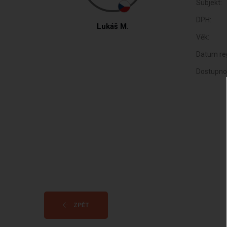
Subjekt:
DPH:
Lukáš M.
Věk:
Datum reg
Dostupno
ZPĚT