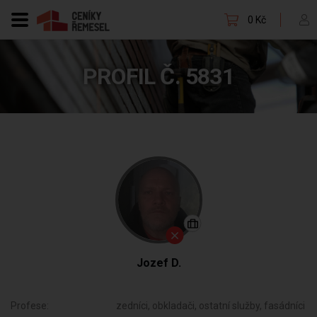
0 Kč
PROFIL Č. 5831
Jozef D.
Profese:
zedníci, obkladači, ostatní služby, fasádníci