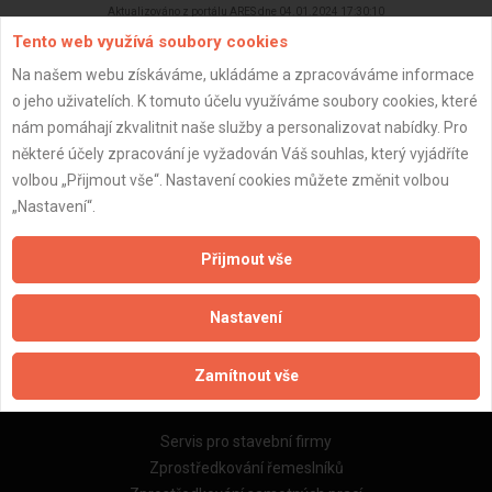
Aktualizováno z portálu ARES dne 04.01.2024 17:30:10
Tento web využívá soubory cookies
Na našem webu získáváme, ukládáme a zpracováváme informace
o jeho uživatelích. K tomuto účelu využíváme soubory cookies, které
nám pomáhají zkvalitnit naše služby a personalizovat nabídky. Pro
Důležité informace
některé účely zpracování je vyžadován Váš souhlas, který vyjádříte
volbou „Přijmout vše“. Nastavení cookies můžete změnit volbou
Naše firmy a řemeslníci
„Nastavení“.
Zpracování a ochrana osobních údajů
Zásady pro používání souborů cookie
Přijmout vše
Obchodní podmínky (zprostředkování)
Obchodní podmínky (rozpočtování)
Nastavení
Reference
Naše excelové tabulky online
Zamítnout vše
Naše služby
Servis pro stavební firmy
Zprostředkování řemeslníků