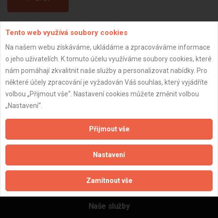
Tento web využívá soubory cookies
Aktualizováno z portálu ARES dne 01.01.2024 00:15:09
Na našem webu získáváme, ukládáme a zpracováváme informace
o jeho uživatelích. K tomuto účelu využíváme soubory cookies, které
nám pomáhají zkvalitnit naše služby a personalizovat nabídky. Pro
některé účely zpracování je vyžadován Váš souhlas, který vyjádříte
Důležité informace
volbou „Přijmout vše“. Nastavení cookies můžete změnit volbou
„Nastavení“.
Naše firmy a řemeslníci
Zpracování a ochrana osobních údajů
Přijmout vše
Zásady pro používání souborů cookie
Obchodní podmínky (zprostředkování)
Nastavení
Obchodní podmínky (rozpočtování)
Reference
Zamítnout vše
Naše excelové tabulky online
Naše služby