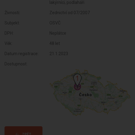
lakýrníci, podlaháři
Živnosti:
Zednictví od 07/2007
Subjekt:
OSVČ
DPH:
Neplátce
Věk:
48 let
Datum registrace:
21.1.2023
Dostupnost:
ZPĚT