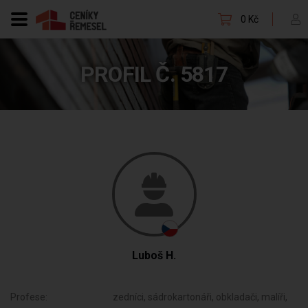
0 Kč
PROFIL Č. 5817
Luboš H.
Profese:
zedníci, sádrokartonáři, obkladači, malíři,