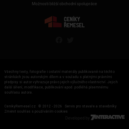
Možnosti bližší obchodní spolupráce
Všechny texty, fotografie i ostatní materiály publikované na těchto
stránkách jsou autorským dílem a v souladu s platnými právními
předpisy si autor vyhrazuje právo jejich výlučného vlastnictví. Jejich
další šíření, modifikace, publikování apod. podléhá písemnému
souhlasu autora.
CenikyRemesel.cz
© 2012 - 2026
Servis pro stavaře a stavebníky
Změnit souhlas s používáním cookies
Developed by