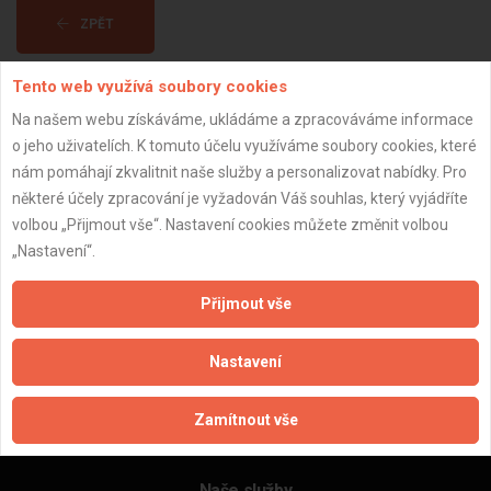
ZPĚT
Tento web využívá soubory cookies
Aktualizováno z portálu ARES dne 31.12.2023 21:15:07
Na našem webu získáváme, ukládáme a zpracováváme informace
o jeho uživatelích. K tomuto účelu využíváme soubory cookies, které
nám pomáhají zkvalitnit naše služby a personalizovat nabídky. Pro
některé účely zpracování je vyžadován Váš souhlas, který vyjádříte
volbou „Přijmout vše“. Nastavení cookies můžete změnit volbou
Důležité informace
„Nastavení“.
Naše firmy a řemeslníci
Zpracování a ochrana osobních údajů
Přijmout vše
Zásady pro používání souborů cookie
Obchodní podmínky (zprostředkování)
Nastavení
Obchodní podmínky (rozpočtování)
Reference
Zamítnout vše
Naše excelové tabulky online
Naše služby