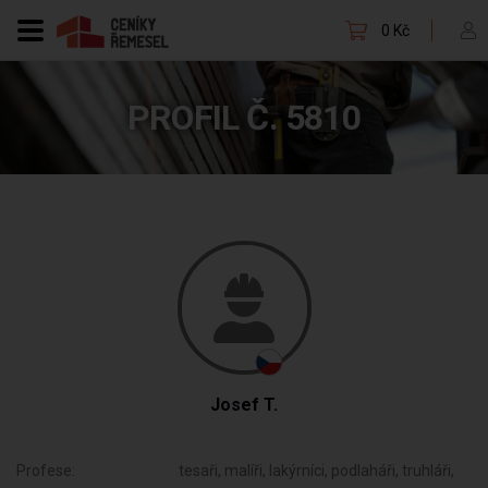
0 Kč
PROFIL Č. 5810
Josef T.
Profese:
tesaři, malíři, lakýrníci, podlaháři, truhláři,