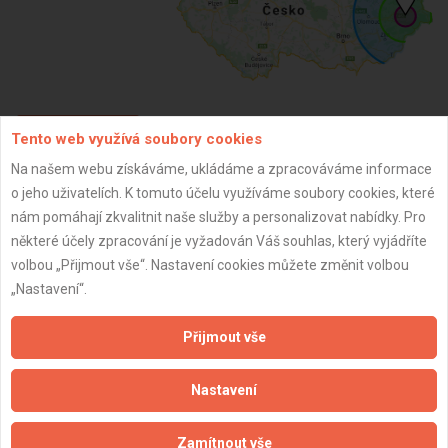
Tento web využívá soubory cookies
ZPĚT
Na našem webu získáváme, ukládáme a zpracováváme informace
o jeho uživatelích. K tomuto účelu využíváme soubory cookies, které
Aktualizováno z portálu ARES dne 29.12.2023 18:45:06
nám pomáhají zkvalitnit naše služby a personalizovat nabídky. Pro
některé účely zpracování je vyžadován Váš souhlas, který vyjádříte
volbou „Přijmout vše“. Nastavení cookies můžete změnit volbou
„Nastavení“.
Důležité informace
Přijmout vše
Naše firmy a řemeslníci
Nastavení
Zpracování a ochrana osobních údajů
Zásady pro používání souborů cookie
Zamítnout vše
Obchodní podmínky (zprostředkování)