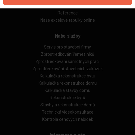
Obchodní podmínky (rozpočtování)
Reference
Naše excelové tabulky online
Naše služby
Servis pro stavební firmy
Zprostředkování řemeslníků
Zprostředkování samotných prací
Zprostředkování stavebních zakázek
Kalkulačka rekonstrukce bytu
Kalkulačka rekonstrukce domu
Kalkulačka stavby domu
Rekonstrukce bytů
Stavby a rekonstrukce domů
Technická videokonzultace
Kontrola cenových nabídek