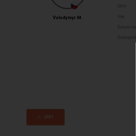
DPH:
Věk:
Volodymyr M.
Datum reg
Dostupno
ZPĚT