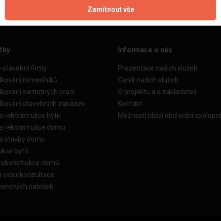
Zamítnout vše
žby
Informace o nás
o stavební firmy
Prezentace našich služeb
dkování řemeslníků
Ceník našich služeb
dkování samotných prací
O projektu a o zakladateli
dkování stavebních zakázek
Kontakt
a rekonstrukce bytu
Možnosti bližší obchodní spolupr
ka rekonstrukce domu
ka stavby domu
ukce bytů
 rekonstrukce domů
á videokonzultace
cenových nabídek