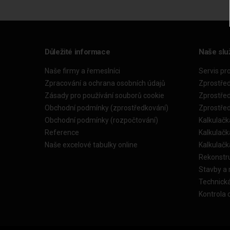
Důležité informace
Naše slu
Naše firmy a řemeslníci
Servis pr
Zpracování a ochrana osobních údajů
Zprostře
Zásady pro používání souborů cookie
Zprostře
Obchodní podmínky (zprostředkování)
Zprostře
Obchodní podmínky (rozpočtování)
Kalkulačk
Reference
Kalkulač
Naše excelové tabulky online
Kalkulač
Rekonstr
Stavby a
Technick
Kontrola 