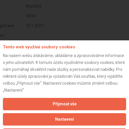
Neplátce
34 let
istrace:
18.1.2023
st:
Tento web využívá soubory cookies
Na našem webu získáváme, ukládáme a zpracováváme informace
o jeho uživatelích. K tomuto účelu využíváme soubory cookies, které
nám pomáhají zkvalitnit naše služby a personalizovat nabídky. Pro
některé účely zpracování je vyžadován Váš souhlas, který vyjádříte
volbou „Přijmout vše“. Nastavení cookies můžete změnit volbou
„Nastavení“.
Přijmout vše
Aktualizováno z portálu ARES dne 04.12.2025 01:30:02
Nastavení