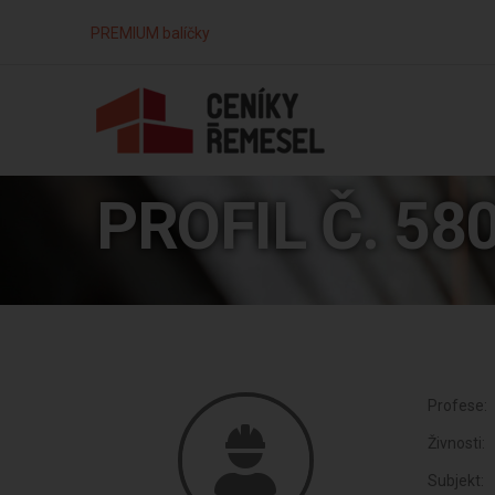
PREMIUM balíčky
PROFIL Č. 58
Profese:
Živnosti:
Subjekt: