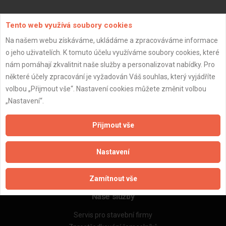
Aktualizováno z portálu ARES dne 02.01.2024 20:45:07
Tento web využívá soubory cookies
Na našem webu získáváme, ukládáme a zpracováváme informace
o jeho uživatelích. K tomuto účelu využíváme soubory cookies, které
nám pomáhají zkvalitnit naše služby a personalizovat nabídky. Pro
některé účely zpracování je vyžadován Váš souhlas, který vyjádříte
Důležité informace
volbou „Přijmout vše“. Nastavení cookies můžete změnit volbou
Naše firmy a řemeslníci
„Nastavení“.
Zpracování a ochrana osobních údajů
Zásady pro používání souborů cookie
Přijmout vše
Obchodní podmínky (zprostředkování)
Obchodní podmínky (rozpočtování)
Nastavení
Reference
Naše excelové tabulky online
Zamítnout vše
Naše služby
Servis pro stavební firmy