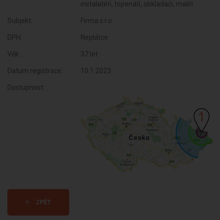
instalatéři, topenáři, obkladači, malíři
Subjekt:
Firma s.r.o.
DPH:
Neplátce
Věk:
37 let
Datum registrace:
10.1.2023
Dostupnost:
ZPĚT