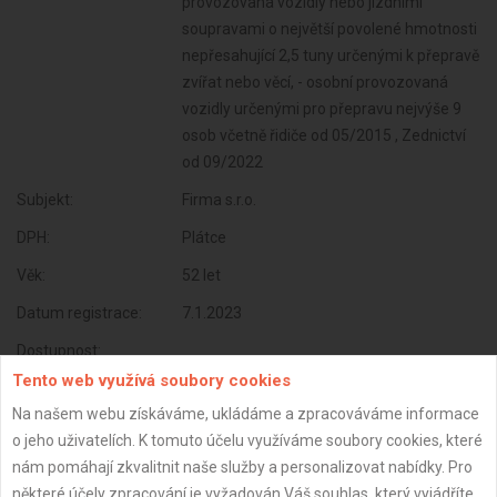
provozovaná vozidly nebo jízdními
soupravami o největší povolené hmotnosti
nepřesahující 2,5 tuny určenými k přepravě
zvířat nebo věcí, - osobní provozovaná
vozidly určenými pro přepravu nejvýše 9
osob včetně řidiče od 05/2015 , Zednictví
od 09/2022
Subjekt:
Firma s.r.o.
DPH:
Plátce
Věk:
52 let
Datum registrace:
7.1.2023
Dostupnost:
Tento web využívá soubory cookies
Na našem webu získáváme, ukládáme a zpracováváme informace
o jeho uživatelích. K tomuto účelu využíváme soubory cookies, které
nám pomáhají zkvalitnit naše služby a personalizovat nabídky. Pro
některé účely zpracování je vyžadován Váš souhlas, který vyjádříte