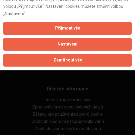
volbou „Přijmout vše“. Nastavení cookies můžete změnit volbou
„Nastavení“.
Přijmout vše
ZPĚT
Nastavení
Aktualizováno z portálu ARES dne 30.12.2023 03:45:09
Zamítnout vše
Důležité informace
Naše firmy a řemeslníci
Zpracování a ochrana osobních údajů
Zásady pro používání souborů cookie
Obchodní podmínky (zprostředkování)
Obchodní podmínky (rozpočtování)