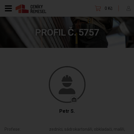
0 Kč
PROFIL Č. 5757
Petr S.
Profese:
zedníci, sádrokartonáři, obkladači, malíři,