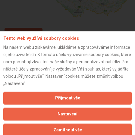
ZPĚT
Tento web využívá soubory cookies
Na našem webu získáváme, ukládáme a zpracováváme informace
o jeho uživatelích. K tomuto účelu využíváme soubory cookies, které
Aktualizováno z portálu ARES dne 01.01.2024 00:45:10
nám pomáhají zkvalitnit naše služby a personalizovat nabídky. Pro
některé účely zpracování je vyžadován Váš souhlas, který vyjádříte
volbou „Přijmout vše“. Nastavení cookies můžete změnit volbou
„Nastavení“.
Důležité informace
Přijmout vše
Naše firmy a řemeslníci
Zpracování a ochrana osobních údajů
Nastavení
Zásady pro používání souborů cookie
Obchodní podmínky (zprostředkování)
Zamítnout vše
Obchodní podmínky (rozpočtování)