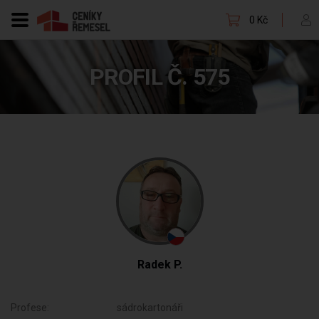
0 Kč
PROFIL Č. 575
Radek P.
Profese:
sádrokartonáři