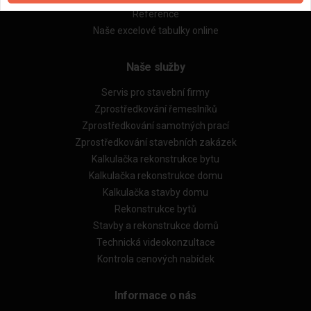
Reference
Naše excelové tabulky online
Naše služby
Servis pro stavební firmy
Zprostředkování řemeslníků
Zprostředkování samotných prací
Zprostředkování stavebních zakázek
Kalkulačka rekonstrukce bytu
Kalkulačka rekonstrukce domu
Kalkulačka stavby domu
Rekonstrukce bytů
Stavby a rekonstrukce domů
Technická videokonzultace
Kontrola cenových nabídek
Informace o nás