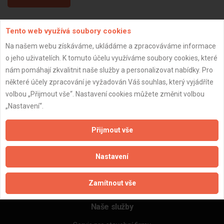
Tento web využívá soubory cookies
Aktualizováno z portálu ARES dne 04.01.2024 14:15:09
Na našem webu získáváme, ukládáme a zpracováváme informace
o jeho uživatelích. K tomuto účelu využíváme soubory cookies, které
nám pomáhají zkvalitnit naše služby a personalizovat nabídky. Pro
některé účely zpracování je vyžadován Váš souhlas, který vyjádříte
Důležité informace
volbou „Přijmout vše“. Nastavení cookies můžete změnit volbou
„Nastavení“.
Naše firmy a řemeslníci
Zpracování a ochrana osobních údajů
Přijmout vše
Zásady pro používání souborů cookie
Obchodní podmínky (zprostředkování)
Nastavení
Obchodní podmínky (rozpočtování)
Reference
Naše excelové tabulky online
Zamítnout vše
Naše služby