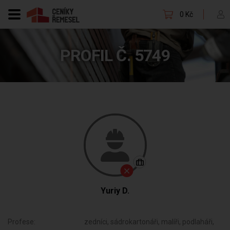
0 Kč
PROFIL Č. 5749
Yuriy D.
Profese:
zedníci, sádrokartonáři, malíři, podlaháři,