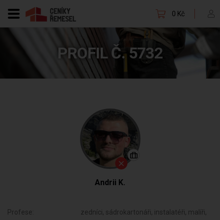
0 Kč
PROFIL Č. 5732
Andrii K.
Profese:
zedníci, sádrokartonáři, instalatéři, malíři,