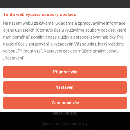
Aktualizováno z portálu ARES dne 02.01.2024 19:00:10
Tento web využívá soubory cookies
Na našem webu získáváme, ukládáme a zpracováváme informace
o jeho uživatelích. K tomuto účelu využíváme soubory cookies, které
nám pomáhají zkvalitnit naše služby a personalizovat nabídky. Pro
některé účely zpracování je vyžadován Váš souhlas, který vyjádříte
Důležité informace
volbou „Přijmout vše“. Nastavení cookies můžete změnit volbou
Naše firmy a řemeslníci
„Nastavení“.
Zpracování a ochrana osobních údajů
Zásady pro používání souborů cookie
Přijmout vše
Obchodní podmínky (zprostředkování)
Obchodní podmínky (rozpočtování)
Nastavení
Reference
Naše excelové tabulky online
Zamítnout vše
Naše služby
Servis pro stavební firmy