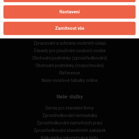
Nastavení
Důležité informace
Zamítnout vše
Naše firmy a řemeslníci
Zpracování a ochrana osobních údajů
Zásady pro používání souborů cookie
Obchodní podmínky (zprostředkování)
Obchodní podmínky (rozpočtování)
Reference
Naše excelové tabulky online
Naše služby
Servis pro stavební firmy
Zprostředkování řemeslníků
Zprostředkování samotných prací
Zprostředkování stavebních zakázek
Kalkulačka rekonstrukce bytu