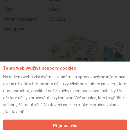
Věk:
43 let
Datum registrace:
15.3.2022
Dostupnost:
Tento web využívá soubory cookies
Na našem webu získáváme, ukládáme a zpracováváme informace
o jeho uživatelích. K tomuto účelu využíváme soubory cookies, které
nám pomáhají zkvalitnit naše služby a personalizovat nabídky. Pro
ZPĚT
některé účely zpracování je vyžadován Váš souhlas, který vyjádříte
volbou „Přijmout vše“. Nastavení cookies můžete změnit volbou
„Nastavení“.
Aktualizováno z portálu ARES dne 29.12.2023 00:30:11
Přijmout vše