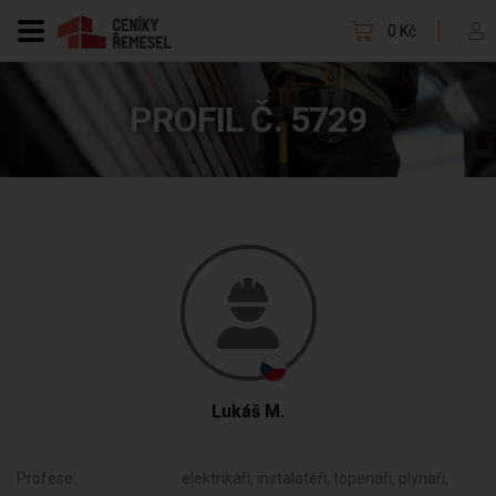
0 Kč
PROFIL Č. 5729
Lukáš M.
Profese:
elektrikáři, instalatéři, topenáři, plynaři,